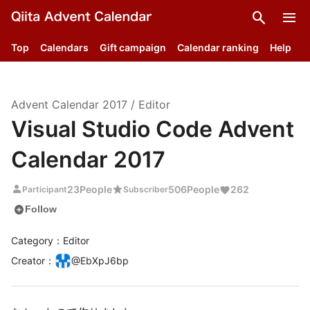
search
menu
Top
Calendars
Gift campaign
Calendar ranking
Help
Advent Calendar
2017
/
Editor
Visual Studio Code Advent
Calendar 2017
person
star
23
People
506
People
262
Participant
Subscriber
add_circle
Follow
Category：Editor
Creator
：
@
EbXpJ6bp