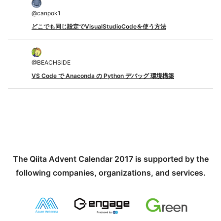
@
canpok1
どこでも同じ設定でVisualStudioCodeを使う方法
@
BEACHSIDE
VS Code で Anaconda の Python デバッグ 環境構築
The Qiita Advent Calendar 2017 is supported by the
following companies, organizations, and services.