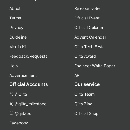
About
Release Note
Terms
Official Event
Privacy
Official Column
Guideline
Advent Calendar
Media Kit
Qiita Tech Festa
Feedback/Requests
Qiita Award
Help
Engineer White Paper
Advertisement
API
Official Accounts
Our service
@Qiita
Qiita Team
@qiita_milestone
Qiita Zine
@qiitapoi
Official Shop
Facebook