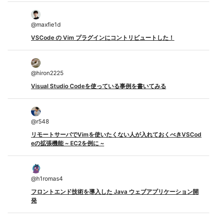
@
maxfie1d
VSCode の Vim プラグインにコントリビュートした！
@
hiron2225
Visual Studio Codeを使っている事例を書いてみる
@
r548
リモートサーバでVimを使いたくない人が入れておくべきVSCod
eの拡張機能 ~ EC2を例に ~
@
h1romas4
フロントエンド技術を導入した Java ウェブアプリケーション開
発