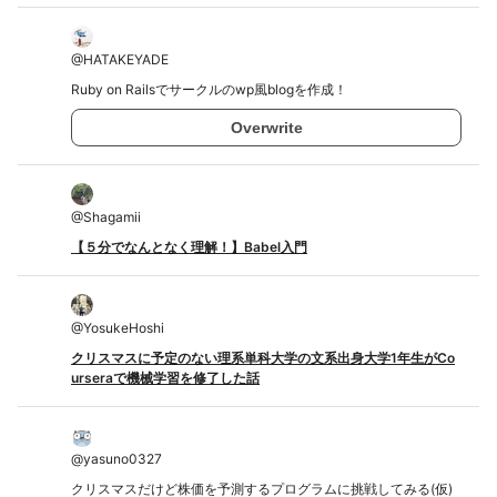
@
HATAKEYADE
Ruby on Railsでサークルのwp風blogを作成！
Overwrite
@
Shagamii
【５分でなんとなく理解！】Babel入門
@
YosukeHoshi
クリスマスに予定のない理系単科大学の文系出身大学1年生がCo
urseraで機械学習を修了した話
@
yasuno0327
クリスマスだけど株価を予測するプログラムに挑戦してみる(仮)