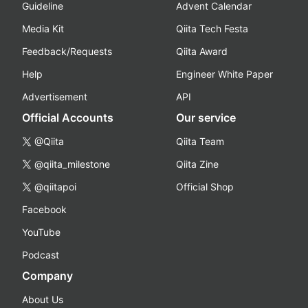
Guideline
Advent Calendar
Media Kit
Qiita Tech Festa
Feedback/Requests
Qiita Award
Help
Engineer White Paper
Advertisement
API
Official Accounts
Our service
@Qiita
Qiita Team
@qiita_milestone
Qiita Zine
@qiitapoi
Official Shop
Facebook
YouTube
Podcast
Company
About Us