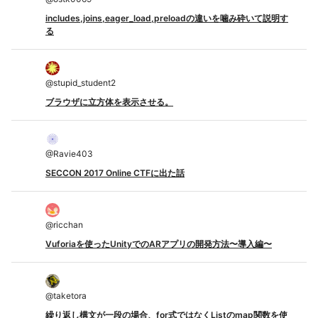
includes,joins,eager_load,preloadの違いを噛み砕いて説明す
る
@
stupid_student2
ブラウザに立方体を表示させる。
@
Ravie403
SECCON 2017 Online CTFに出た話
@
ricchan
Vuforiaを使ったUnityでのARアプリの開発方法〜導入編〜
@
taketora
繰り返し構文が一段の場合、for式ではなくListのmap関数を使