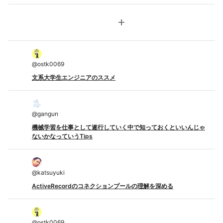
add
@
ostk0069
文系大学生エンジニアのススメ
@
gangun
機械学習を仕事として遂行していく中で知っておくといいんじゃ
ないかなっていうTips
@
katsuyuki
ActiveRecordのコネクションプールの理解を深める
@
ostk0069