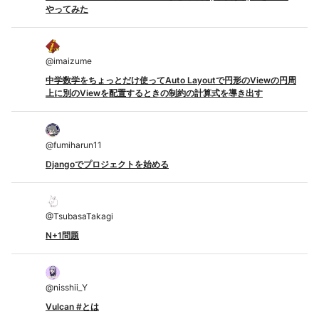
やってみた
@
imaizume
中学数学をちょっとだけ使ってAuto Layoutで円形のViewの円周
上に別のViewを配置するときの制約の計算式を導き出す
@
fumiharun11
Djangoでプロジェクトを始める
@
TsubasaTakagi
N+1問題
@
nisshii_Y
Vulcan #とは