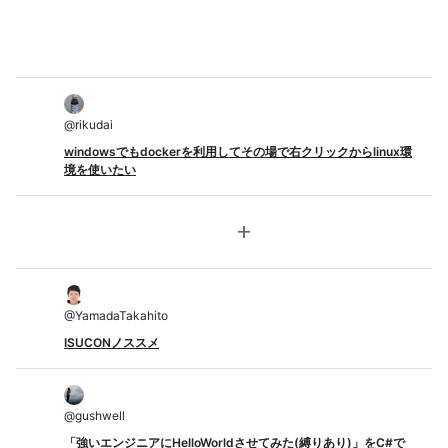
@
rikudai
windowsでもdockerを利用してその場で右クリックからlinux環
境を使いたい
add
@
YamadaTakahito
ISUCONノススメ
@
gushwell
「強いエンジニアにHelloWorldさせてみた(縛りあり)」をC#で