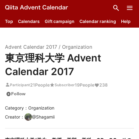
search
menu
Top
Calendars
Gift campaign
Calendar ranking
Help
Advent Calendar
2017
/
Organization
東京理科大学 Advent
Calendar 2017
person
star
21
People
19
People
238
Participant
Subscriber
add_circle
Follow
Category：Organization
Creator
：
@
Shagamii