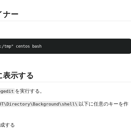
イナー
に表示する
を実行する。
egedit
以下に任意のキーを作
\Directory\Background\shell\
成する