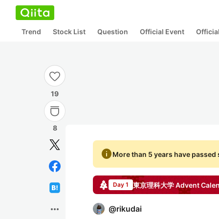
Trend
Stock List
Question
Official Event
Offici
19
8
info
More than 5 years have passed s
東京理科大学
Advent Cale
Day 1
more_horiz
@
rikudai