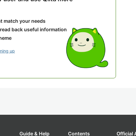
hat match your needs
 read back useful information
theme
gning up
Guide & Help
Contents
Official