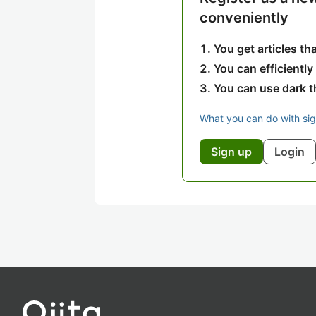
conveniently
You get articles t
You can efficiently
You can use dark 
What you can do with si
Sign up
Login