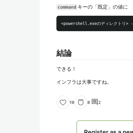
キーの「既定」の値に
command
結論
できる！
インフラは大事ですね。
comment
8
2
19
Register as a ne