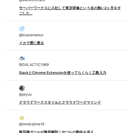
サーバーワークスに入社して東京研修という名の熱い2ヶ月をす
ごした...
@
kisaramatsui
イカで雲に乗る
@
GALACTIC1969
SlackとChrome Extensionを使ってらくらく工数入力
@
qryuu
クラウドワークスタイルとクラウドワークマインド
@
mnakajima18
飯田橋ガールが徹底解剖！やつらの動向を追え