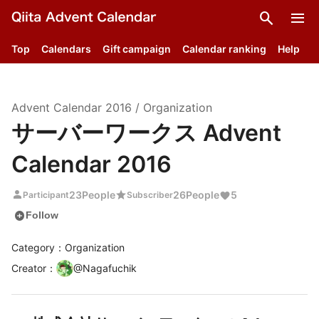
search
menu
Top
Calendars
Gift campaign
Calendar ranking
Help
Advent Calendar
2016
/
Organization
サーバーワークス Advent
Calendar 2016
person
star
23
People
26
People
5
Participant
Subscriber
add_circle
Follow
Category：Organization
Creator
：
@
Nagafuchik