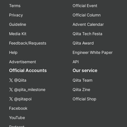
Terms
Official Event
Privacy
Official Column
Guideline
Advent Calendar
Media Kit
Qiita Tech Festa
Feedback/Requests
Qiita Award
Help
Engineer White Paper
Advertisement
API
Official Accounts
Our service
@Qiita
Qiita Team
@qiita_milestone
Qiita Zine
@qiitapoi
Official Shop
Facebook
YouTube
Podcast