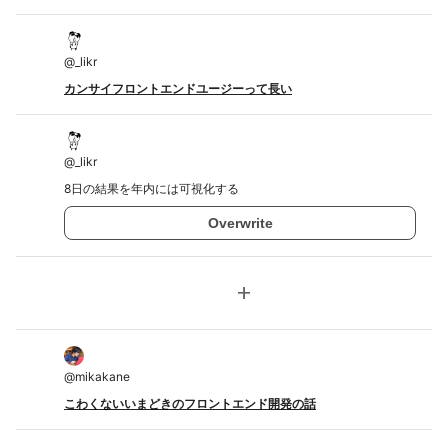
@
_likr
カンサイフロントエンドユージーって長い
@
_likr
8日の結果を年内には可視化する
Overwrite
add
@
mikakane
こわくないいまどきのフロントエンド開発の話