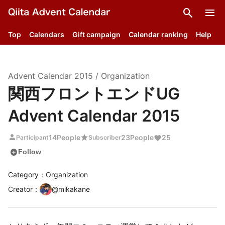
search
menu
Top
Calendars
Gift campaign
Calendar ranking
Help
Advent Calendar
2015
/
Organization
関西フロントエンドUG
Advent Calendar 2015
person
star
14
People
23
People
25
Participant
Subscriber
add_circle
Follow
Category：Organization
Creator
：
@
mikakane