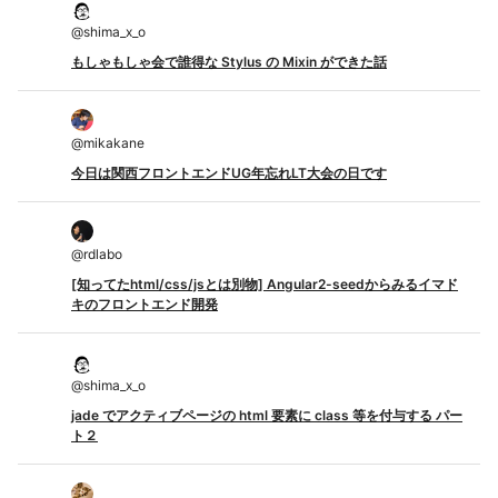
@
shima_x_o
もしゃもしゃ会で誰得な Stylus の Mixin ができた話
@
mikakane
今日は関西フロントエンドUG年忘れLT大会の日です
@
rdlabo
[知ってたhtml/css/jsとは別物] Angular2-seedからみるイマド
キのフロントエンド開発
@
shima_x_o
jade でアクティブページの html 要素に class 等を付与する パー
ト２