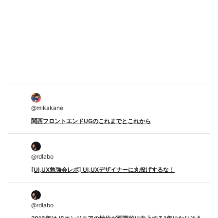
@
mikakane
関西フロントエンドUGのこれまでとこれから
@
rdlabo
[UI,UX勉強会レポ] UI,UXデザイナーに丸投げするな！
@
rdlabo