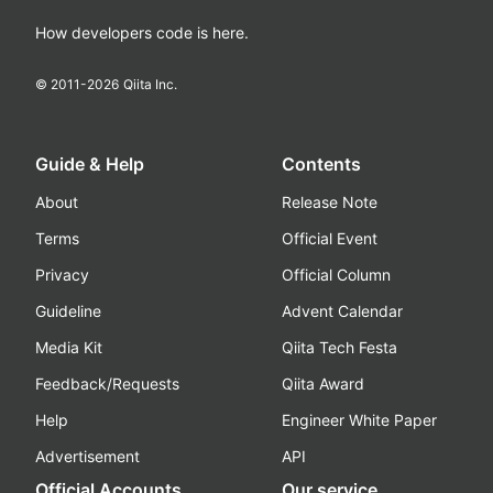
How developers code is here.
© 2011-
2026
Qiita Inc.
Guide & Help
Contents
About
Release Note
Terms
Official Event
Privacy
Official Column
Guideline
Advent Calendar
Media Kit
Qiita Tech Festa
Feedback/Requests
Qiita Award
Help
Engineer White Paper
Advertisement
API
Official Accounts
Our service