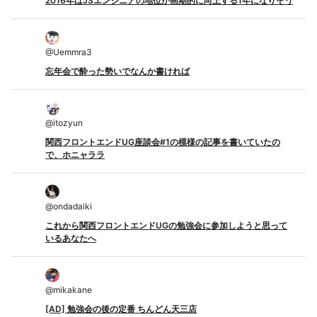
2016年はJSエンジニアの地位が画期的に向上する1年になりそう
@
Uemmra3
忘年会で酔った勢いでなんか書ければ
@
itozyun
関西フロントエンドUG座談会#1の模様の記事を書いていたの
で、ホニャララ
@
ondadaiki
これから関西フロントエンドUGの勉強会に参加しようと思って
いるあなたへ
@
mikakane
[AD] 勉強会の後の定番 ちんどん天三店