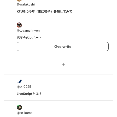
@
watakushi
KFUGに今年（主に後半）参加してみて
@
toyamarinyon
忘年会のレポート
Overwrite
add
@
tk_0225
LiveScriptとは？
@
se_kamo