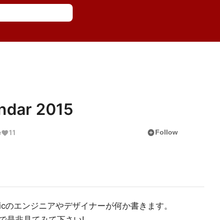
endar 2015
add_circle
e
11
Follow
licのエンジニアやデザイナーが何か書きます。
で是非見てみて下さい!