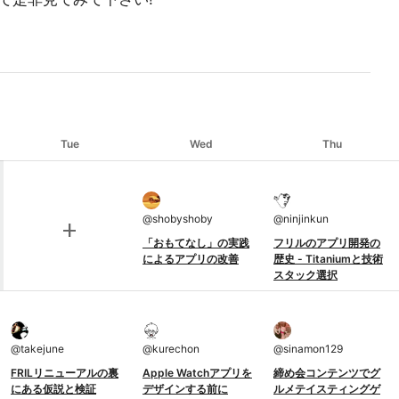
Tue
Wed
Thu
@
shobyshoby
@
ninjinkun
add
「おもてなし」の実践
フリルのアプリ開発の
によるアプリの改善
歴史 - Titaniumと技術
スタック選択
@
takejune
@
kurechon
@
sinamon129
FRILリニューアルの裏
Apple Watchアプリを
締め会コンテンツでグ
にある仮説と検証
デザインする前に
ルメテイスティングゲ