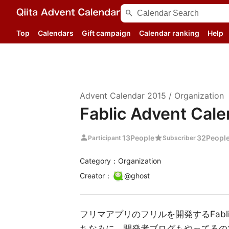
search
Top
Calendars
Gift campaign
Calendar ranking
Help
Advent Calendar
2015
/
Organization
Fablic Advent Cal
person
star
13
People
32
Peopl
Participant
Subscriber
Category：Organization
Creator
：
@
ghost
フリマアプリのフリルを開発するFab
ちなみに、開発者ブログもやってるの