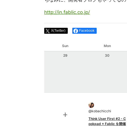
http://in.fablic.co.jp/
X(Twitter)
Facebook
Sun
Mon
29
30
@
kobachicchi
add
Think User First #2 - C
ookpad × Fablic を開催