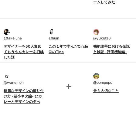
ームしてみた
@
takejune
@
huin
@
yuki930
デザイナーを50人集め
この１年で学んだCircle
機能改善における仮説
てもうやんカレーを召喚
CIのTips
と検証 -評価機能編-
した話
@
wariemon
@
pompopo
add
綺麗なデザインの盛り付
最も大切なこと
け方 -超小ネタ編- @カ
レーとデザインの夕べ