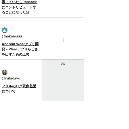
困っていたらRansack
にコントリビュートす
ることになった話
@
nakamuuu
add
Android Wearアプリ開
発 - Wearアプリらしさ
を出すための工夫
26
@
yutadayo
フリルのログ収集基盤
について