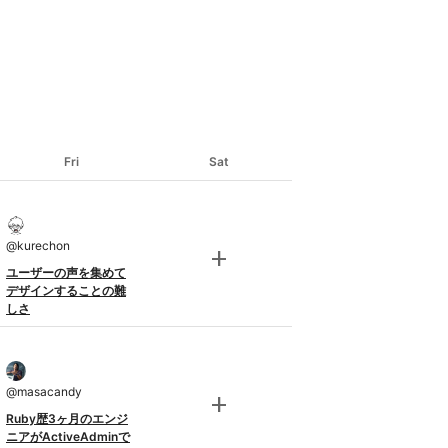
Fri
Sat
@
kurechon
add
ユーザーの声を集めて
デザインすることの難
しさ
@
masacandy
add
Ruby歴3ヶ月のエンジ
ニアがActiveAdminで