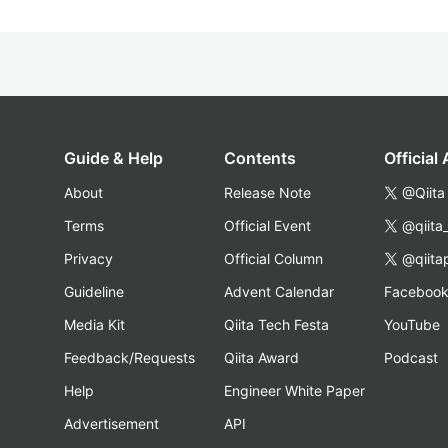
Guide & Help
Contents
Official
About
Release Note
@Qiita
Terms
Official Event
@qiita
Privacy
Official Column
@qiita
Guideline
Advent Calendar
Faceboo
Media Kit
Qiita Tech Festa
YouTube
Feedback/Requests
Qiita Award
Podcast
Help
Engineer White Paper
Advertisement
API