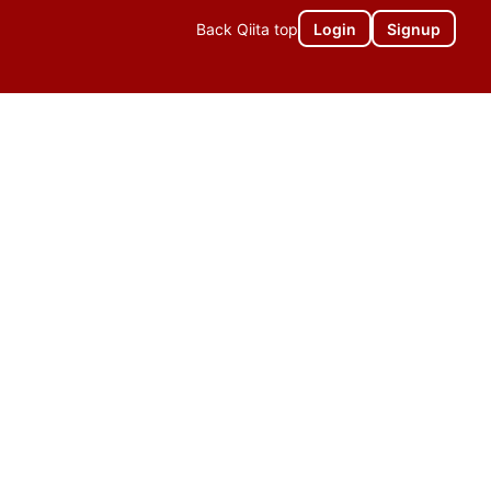
Back Qiita top
Login
Signup