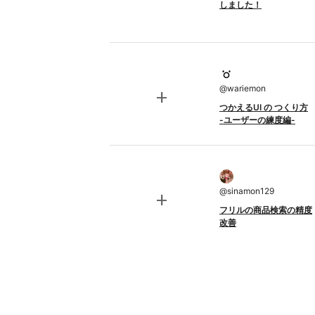
しました！
@
wariemon
add
つかえるUI の つくり方
-ユーザーの練度編-
@
sinamon129
add
フリルの商品検索の精度
改善