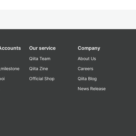
 Accounts
Our service
Company
Qiita Team
About Us
_milestone
Qiita Zine
Careers
poi
Official Shop
Qiita Blog
k
News Release