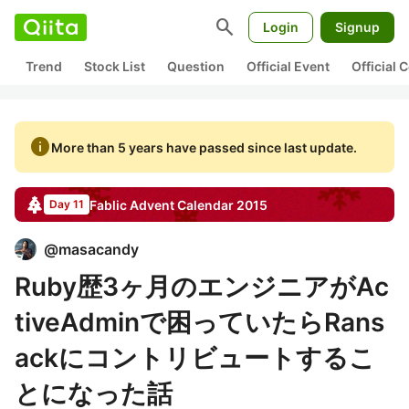
search
Login
Signup
Trend
Stock List
Question
Official Event
Official
info
More than 5 years have passed since last update.
Fablic
Advent Calendar
2015
Day 11
@
masacandy
Ruby歴3ヶ月のエンジニアがAc
tiveAdminで困っていたらRans
ackにコントリビュートするこ
とになった話