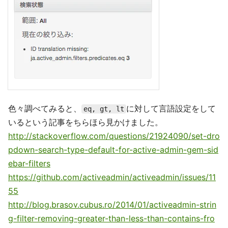
色々調べてみると、
に対して言語設定をして
eq, gt, lt
いるという記事をちらほら見かけました。
http://stackoverflow.com/questions/21924090/set-dro
pdown-search-type-default-for-active-admin-gem-sid
ebar-filters
https://github.com/activeadmin/activeadmin/issues/11
55
http://blog.brasov.cubus.ro/2014/01/activeadmin-strin
g-filter-removing-greater-than-less-than-contains-fro