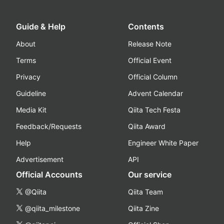
Guide & Help
Contents
About
Release Note
Terms
Official Event
Privacy
Official Column
Guideline
Advent Calendar
Media Kit
Qiita Tech Festa
Feedback/Requests
Qiita Award
Help
Engineer White Paper
Advertisement
API
Official Accounts
Our service
@Qiita
Qiita Team
@qiita_milestone
Qiita Zine