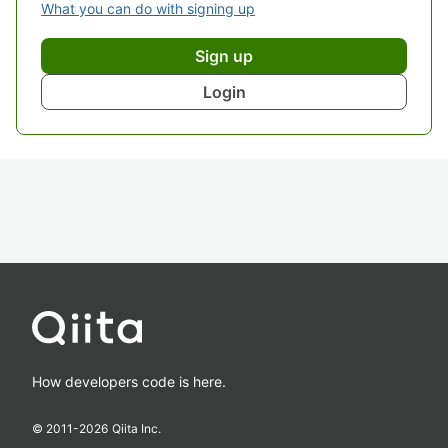
What you can do with signing up
Sign up
Login
How developers code is here.
© 2011-
2026
Qiita Inc.