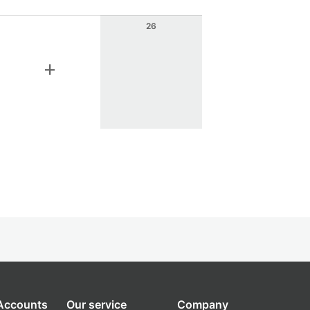
26
add
 Accounts
Our service
Company