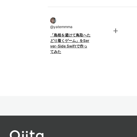
@
yatemmma
add
「島根を避けて鳥取へた
どり着くゲーム」をSer
ver-Side Swiftで作っ
てみた