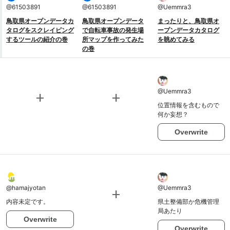
@
61503891
@
61503891
@
Uemmra3
鳥取県オープンデータカ
鳥取県オープンデータ
まったりと、鳥取県オ
タログをスクレイピング
で自転車事故の発生場
ープンデータカタログ
するツールの紹介の巻
所マップを作ってみた
を眺めてみる
の巻
@
Uemmra3
add
add
位置情報を含むもので
何か妄想？
Overwrite
@
hamajyotan
@
Uemmra3
add
内容未定です。
県土整備部か危機管理
局あたり
Overwrite
Overwrite