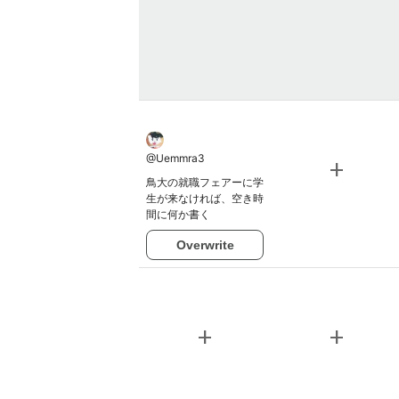
@
Uemmra3
add
鳥大の就職フェアーに学
生が来なければ、空き時
間に何か書く
Overwrite
add
add