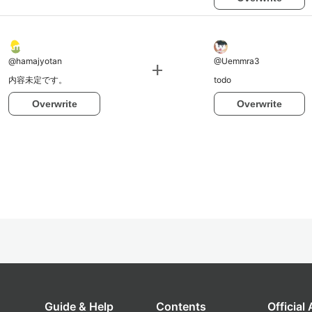
@
hamajyotan
@
Uemmra3
add
内容未定です。
todo
Overwrite
Overwrite
Guide & Help
Contents
Official