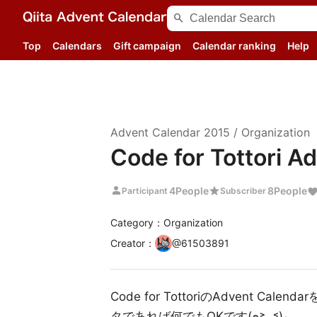
search
Top
Calendars
Gift campaign
Calendar ranking
Help
Advent Calendar
2015
/
Organization
Code for Tottori A
person
star
4
People
8
People
Participant
Subscriber
Category：Organization
Creator
：
@
61503891
Code for TottoriのAdvent
タであれば何でもOKです(๑˃̵ᴗ˂̵)و