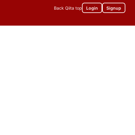
Back Qiita top
Login
Signup