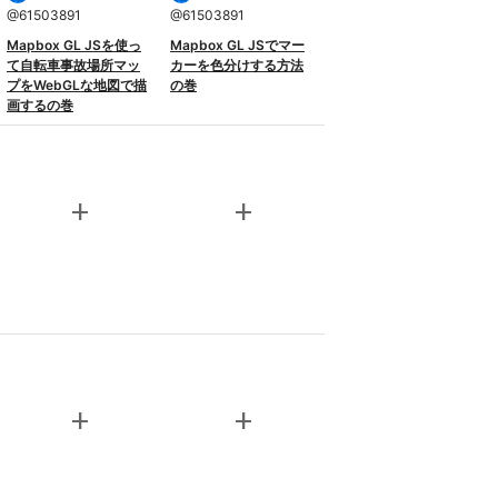
@
61503891
@
61503891
Mapbox GL JSを使っ
Mapbox GL JSでマー
て自転車事故場所マッ
カーを色分けする方法
プをWebGLな地図で描
の巻
画するの巻
add
add
add
add