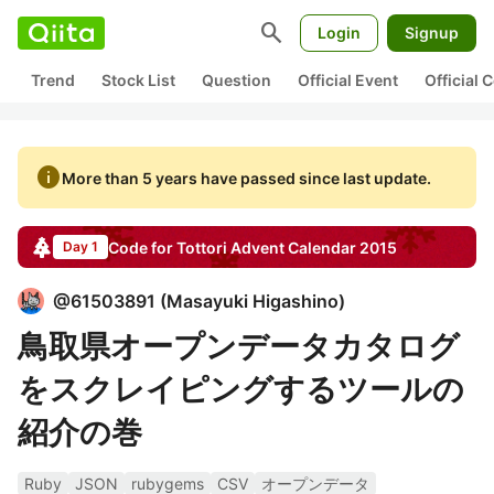
search
Login
Signup
Trend
Stock List
Question
Official Event
Official
info
More than 5 years have passed since last update.
Code for Tottori
Advent Calendar
2015
Day 1
@
61503891
(
Masayuki Higashino
)
鳥取県オープンデータカタログ
をスクレイピングするツールの
紹介の巻
Ruby
JSON
rubygems
CSV
オープンデータ