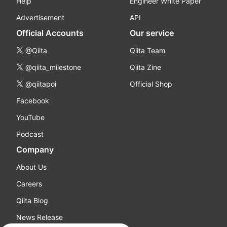
Help
Engineer White Paper
Advertisement
API
Official Accounts
Our service
@Qiita
Qiita Team
@qiita_milestone
Qiita Zine
@qiitapoi
Official Shop
Facebook
YouTube
Podcast
Company
About Us
Careers
Qiita Blog
News Release