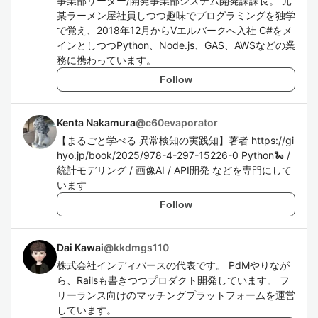
事業部リーダー/開発事業部システム開発課課長。 元
某ラーメン屋社員しつつ趣味でプログラミングを独学
で覚え、2018年12月からVエルバークへ入社 C#をメ
インとしつつPython、Node.js、GAS、AWSなどの業
務に携わっています。
Follow
Kenta Nakamura
@
c60evaporator
【まるごと学べる 異常検知の実践知】著者 https://gi
hyo.jp/book/2025/978-4-297-15226-0 Python🐍 /
統計モデリング / 画像AI / API開発 などを専門にして
います
Follow
Dai Kawai
@
kkdmgs110
株式会社インディバースの代表です。 PdMやりなが
ら、Railsも書きつつプロダクト開発しています。 フ
リーランス向けのマッチングプラットフォームを運営
しています。