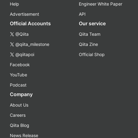
Help
Engineer White Paper
Advertisement
API
Official Accounts
Our service
@Qiita
Qiita Team
@qiita_milestone
Qiita Zine
@qiitapoi
Official Shop
Facebook
YouTube
Podcast
Company
About Us
Careers
Qiita Blog
News Release