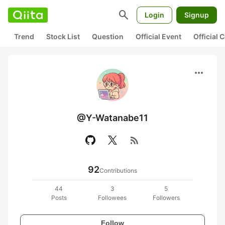
search
Login
Signup
Trend
Stock List
Question
Official Event
Official
more_horiz
@Y-Watanabe11
rss_feed
92
Contributions
44
3
5
Posts
Followees
Followers
Follow