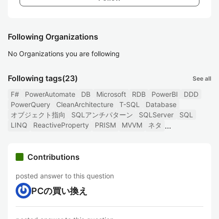
Following Organizations
No Organizations you are following
Following tags
(23)
See all
F#
PowerAutomate
DB
Microsoft
RDB
PowerBI
DDD
PowerQuery
CleanArchitecture
T-SQL
Database
オブジェクト指向
SQLアンチパターン
SQLServer
SQL
LINQ
ReactiveProperty
PRISM
MVVM
ネタ
Contributions
posted answer to this question
PCの買い換え