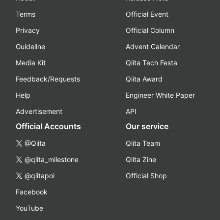
Terms
Official Event
Privacy
Official Column
Guideline
Advent Calendar
Media Kit
Qiita Tech Festa
Feedback/Requests
Qiita Award
Help
Engineer White Paper
Advertisement
API
Official Accounts
Our service
@Qiita
Qiita Team
@qiita_milestone
Qiita Zine
@qiitapoi
Official Shop
Facebook
YouTube