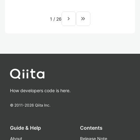
navigate_next
keyboard_double_arrow_right
1
/
26
How developers code is here.
© 2011-
2026
Qiita Inc.
Guide & Help
Contents
About
Release Note