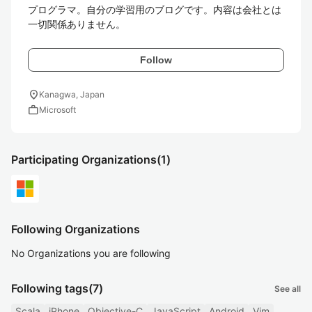
プログラマ。自分の学習用のブログです。内容は会社とは
一切関係ありません。
Follow
location_on
Kanagwa, Japan
work
Microsoft
Participating Organizations
(1)
Following Organizations
No Organizations you are following
Following tags
(7)
See all
Scala
iPhone
Objective-C
JavaScript
Android
Vim