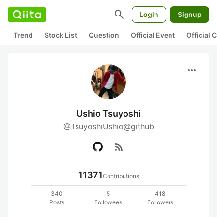
search
Login
Signup
Trend
Stock List
Question
Official Event
Official
more_horiz
Ushio Tsuyoshi
@TsuyoshiUshio@github
rss_feed
11371
Contributions
340
5
418
Posts
Followees
Followers