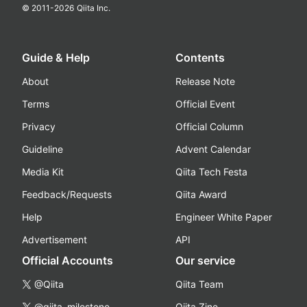
© 2011-
2026
Qiita Inc.
Guide & Help
Contents
About
Release Note
Terms
Official Event
Privacy
Official Column
Guideline
Advent Calendar
Media Kit
Qiita Tech Festa
Feedback/Requests
Qiita Award
Help
Engineer White Paper
Advertisement
API
Official Accounts
Our service
@Qiita
Qiita Team
@qiita_milestone
Qiita Zine