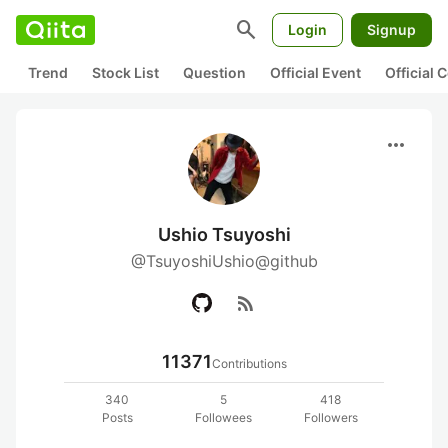
search
Login
Signup
Trend
Stock List
Question
Official Event
Official
more_horiz
Ushio Tsuyoshi
@TsuyoshiUshio@github
rss_feed
11371
Contributions
340
5
418
Posts
Followees
Followers