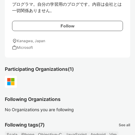
プログラマ。自分の学習用のブログです。内容は会社とは
一切関係ありません。
Follow
location_on
Kanagwa, Japan
work
Microsoft
Participating Organizations
(1)
Following Organizations
No Organizations you are following
Following tags
(7)
See all
Scala
iPhone
Objective-C
JavaScript
Android
Vim