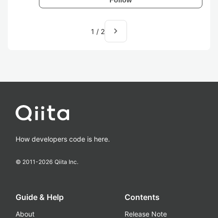
navigate_next
1
/
2
How developers code is here.
© 2011-
2026
Qiita Inc.
Guide & Help
Contents
About
Release Note