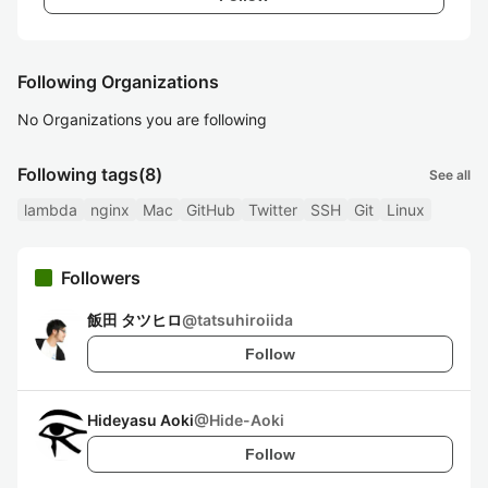
Following Organizations
No Organizations you are following
Following tags
(8)
See all
lambda
nginx
Mac
GitHub
Twitter
SSH
Git
Linux
Followers
飯田 タツヒロ
@
tatsuhiroiida
Follow
Hideyasu Aoki
@
Hide-Aoki
Follow