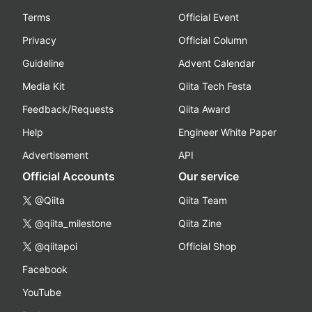
Terms
Official Event
Privacy
Official Column
Guideline
Advent Calendar
Media Kit
Qiita Tech Festa
Feedback/Requests
Qiita Award
Help
Engineer White Paper
Advertisement
API
Official Accounts
Our service
@Qiita
Qiita Team
@qiita_milestone
Qiita Zine
@qiitapoi
Official Shop
Facebook
YouTube