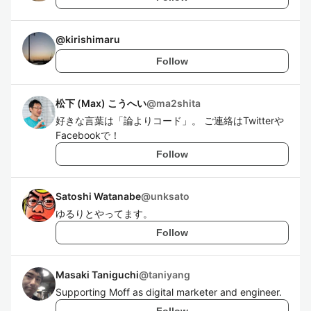
@
kirishimaru
Follow
松下 (Max) こうへい
@
ma2shita
好きな言葉は「論よりコード」。 ご連絡はTwitterや
Facebookで！
Follow
Satoshi Watanabe
@
unksato
ゆるりとやってます。
Follow
Masaki Taniguchi
@
taniyang
Supporting Moff as digital marketer and engineer.
Follow