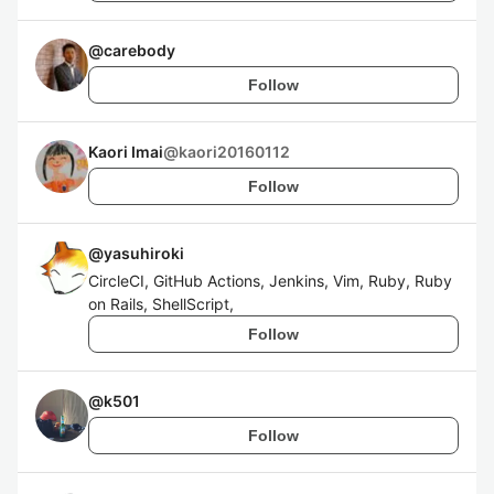
@
carebody
Follow
Kaori Imai
@
kaori20160112
Follow
@
yasuhiroki
CircleCI, GitHub Actions, Jenkins, Vim, Ruby, Ruby
on Rails, ShellScript,
Follow
@
k501
Follow