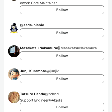
ework Core Maintainer
Follow
@
sada-nishio
Follow
Masakatsu Nakamura
@
MasakatsuNakamura
Follow
Junji Kuramoto
@
junjiq
Follow
Tatsuro Handa
@
t2hnd
Support Engineer@Algolia
Follow