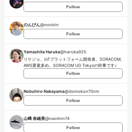
Follow
のんびん
@
nonbin
Follow
Yamashita Haruka
@
haruka925
リケジョ。IoTプラットフォーム開発者。SORACOM,
AWS要素多め。SORACOM UG Tokyoの幹事です♪
Follow
Nobuhiro Nakayama
@
domokun70cm
Follow
山﨑 奈緒美
@
naotinn74
Follow