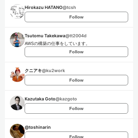
Hirokazu HATANO
@
tcsh
Follow
Tsutomu Takekawa
@
tt2004d
AWSの構築の仕事をしています。
Follow
クニアキ
@
ku2work
Follow
Kazutaka Goto
@
kazgoto
Follow
@
toshinarin
Follow