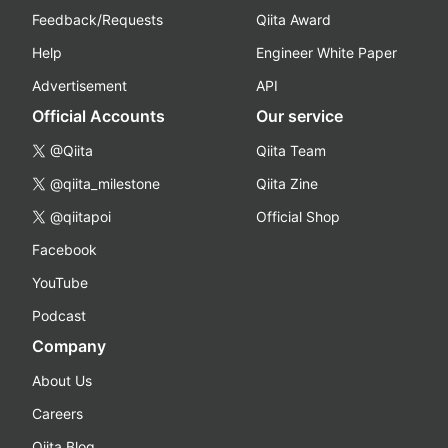
Feedback/Requests
Qiita Award
Help
Engineer White Paper
Advertisement
API
Official Accounts
Our service
@Qiita
Qiita Team
@qiita_milestone
Qiita Zine
@qiitapoi
Official Shop
Facebook
YouTube
Podcast
Company
About Us
Careers
Qiita Blog