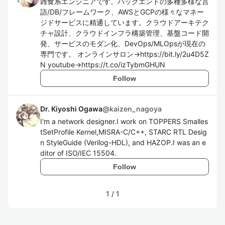
雑食系エンジニアです。バックエンドの多種多様な言
語/DB/フレームワーク、AWSとGCPの様々なマネー
ジドサービスに精通しています。クラウドアーキテク
チャ設計、クラウドインフラ構築管理、基盤コード開
発、サービスのモダン化、DevOps/MLOpsが現在の
専門です。 オンラインサロン→https://bit.ly/2u4D5Z
N youtube→https://t.co/izTybmGHUN
Follow
Dr. Kiyoshi Ogawa
@
kaizen_nagoya
I'm a network designer.I work on TOPPERS Smalles
tSetProfile Kernel,MISRA-C/C++, STARC RTL Desig
n StyleGuide (Verilog-HDL), and HAZOP.I was an e
ditor of ISO/IEC 15504.
Follow
1
/
1