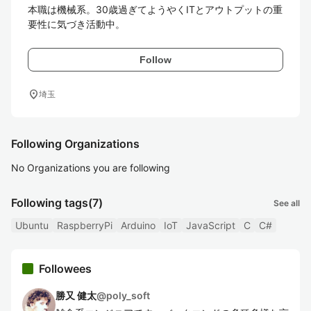
本職は機械系。30歳過ぎてようやくITとアウトプットの重
要性に気づき活動中。
Follow
location_on
埼玉
Following Organizations
No Organizations you are following
Following tags
(7)
See all
Ubuntu
RaspberryPi
Arduino
IoT
JavaScript
C
C#
Followees
勝又 健太
@
poly_soft