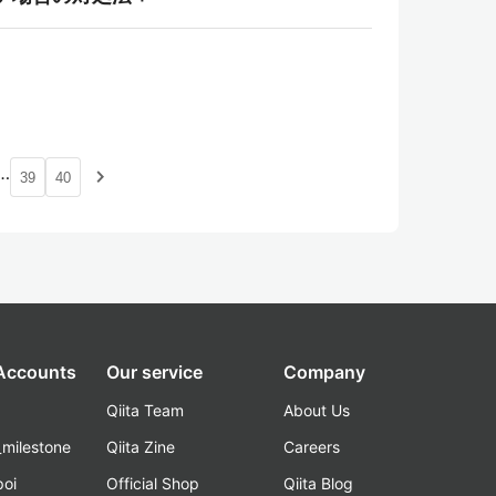
…
navigate_next
39
40
 Accounts
Our service
Company
Qiita Team
About Us
_milestone
Qiita Zine
Careers
poi
Official Shop
Qiita Blog