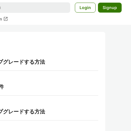
Login
Signup
open_in_new
m
0へアップグレードする方法
い件
0へアップグレードする方法