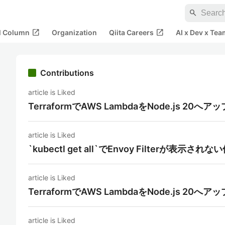
search
open_in_new
open_in_new
al Column
Organization
Qiita Careers
AI x Dev x Tea
Contributions
article is Liked
TerraformでAWS LambdaをNode.js 2
article is Liked
`kubectl get all`でEnvoy Filterが表示されな
article is Liked
TerraformでAWS LambdaをNode.js 2
article is Liked