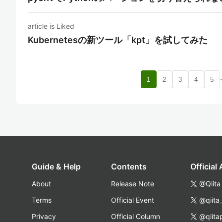
article is Liked
Kubernetesの新ツール「kpt」を試してみた
1
2
3
4
5
Guide & Help
Contents
Official
About
Release Note
@Qiita
Terms
Official Event
@qiita
Privacy
Official Column
@qiita