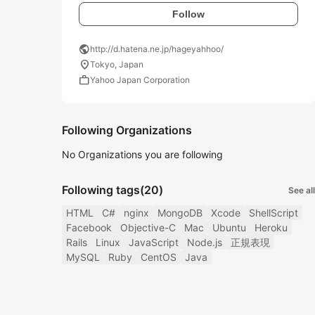
Follow
public
http://d.hatena.ne.jp/hageyahhoo/
location_on
Tokyo, Japan
work
Yahoo Japan Corporation
Following Organizations
No Organizations you are following
Following tags
(20)
See all
HTML
C#
nginx
MongoDB
Xcode
ShellScript
Facebook
Objective-C
Mac
Ubuntu
Heroku
Rails
Linux
JavaScript
Node.js
正規表現
MySQL
Ruby
CentOS
Java