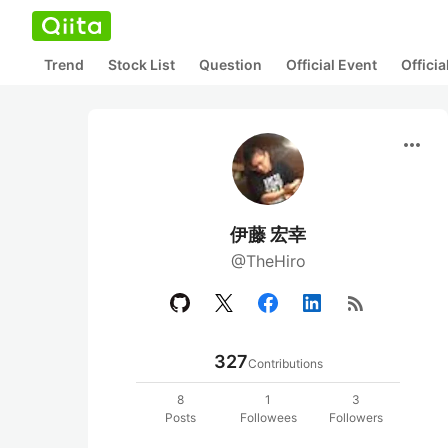
Trend
Stock List
Question
Official Event
Offici
more_horiz
伊藤 宏幸
@TheHiro
rss_feed
327
Contributions
8
1
3
Posts
Followees
Followers