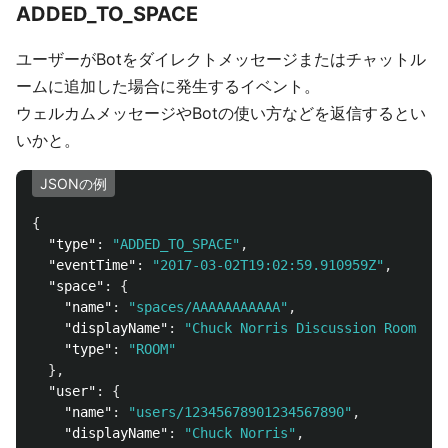
ADDED_TO_SPACE
ユーザーがBotをダイレクトメッセージまたはチャットル
ームに追加した場合に発生するイベント。
ウェルカムメッセージやBotの使い方などを返信するとい
いかと。
JSONの例
{
"type"
:
"ADDED_TO_SPACE"
,
"eventTime"
:
"2017-03-02T19:02:59.910959Z"
,
"space"
:
{
"name"
:
"spaces/AAAAAAAAAAA"
,
"displayName"
:
"Chuck Norris Discussion Room"
"type"
:
"ROOM"
},
"user"
:
{
"name"
:
"users/12345678901234567890"
,
"displayName"
:
"Chuck Norris"
,