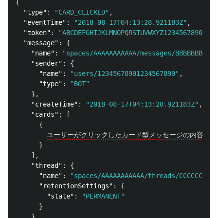
{
"type"
:
"CARD_CLICKED"
,
"eventTime"
:
"2018-08-17T04:13:28.921183Z"
,
"token"
:
"ABCDEFGHIJKLMNOPQRSTUVWXYZ12345678901234
"message"
:
{
"name"
:
"spaces/AAAAAAAAAAA/messages/BBBBBBBBBBB
"sender"
:
{
"name"
:
"users/12345678901234567890"
,
"type"
:
"BOT"
},
"createTime"
:
"2018-08-17T04:13:28.921183Z"
,
"cards"
:
[
{
ユーザーがクリックしたカード型メッセージの内容
}
],
"thread"
:
{
"name"
:
"spaces/AAAAAAAAAAA/threads/CCCCCCCCCC
"retentionSettings"
:
{
"state"
:
"PERMANENT"
}
},