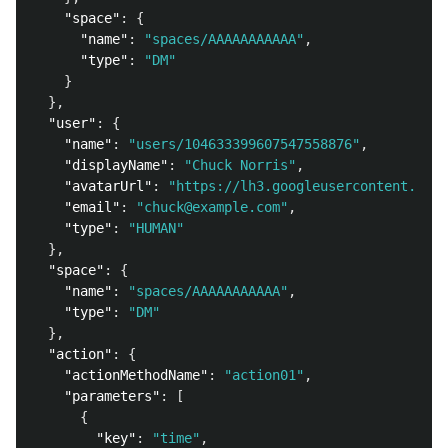
"space"
:
{
"name"
:
"spaces/AAAAAAAAAAA"
,
"type"
:
"DM"
}
},
"user"
:
{
"name"
:
"users/104633399607547558876"
,
"displayName"
:
"Chuck Norris"
,
"avatarUrl"
:
"https://lh3.googleusercontent.com/
"email"
:
"chuck@example.com"
,
"type"
:
"HUMAN"
},
"space"
:
{
"name"
:
"spaces/AAAAAAAAAAA"
,
"type"
:
"DM"
},
"action"
:
{
"actionMethodName"
:
"action01"
,
"parameters"
:
[
{
"key"
:
"time"
,