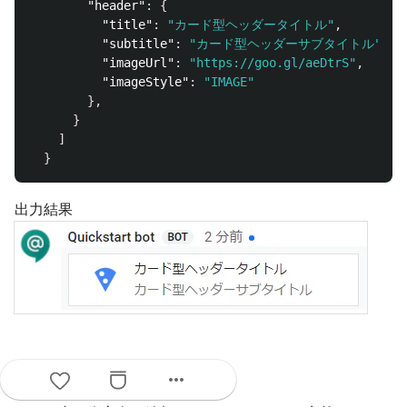
"header"
:
{
"title"
:
"カード型ヘッダータイトル"
,
"subtitle"
:
"カード型ヘッダーサブタイトル"
,
"imageUrl"
:
"https://goo.gl/aeDtrS"
,
"imageStyle"
:
"IMAGE"
},
}
]
}
出力結果
Sections & Widgets
more_horiz