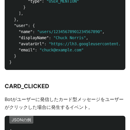
"type"
:
"USER_MENTION"
}
],
},
"user"
:
{
"name"
:
"users/12345678901234567890"
,
"displayName"
:
"Chuck Norris"
,
"avatarUrl"
:
"https://lh3.googleusercontent.com/
"email"
:
"chuck@example.com"
}
}
CARD_CLICKED
Botがユーザーに発信したカード型メッセージをユーザー
がクリックした場合に発生するイベント。
JSONの例