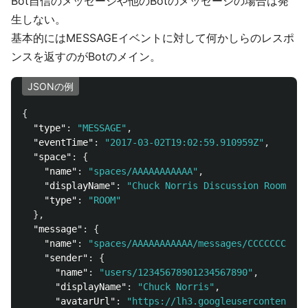
Bot自信のメッセージや他のBotのメッセージの場合は発
生しない。
基本的にはMESSAGEイベントに対して何かしらのレスポ
ンスを返すのがBotのメイン。
JSONの例
{
"type"
:
"MESSAGE"
,
"eventTime"
:
"2017-03-02T19:02:59.910959Z"
,
"space"
:
{
"name"
:
"spaces/AAAAAAAAAAA"
,
"displayName"
:
"Chuck Norris Discussion Room"
,
"type"
:
"ROOM"
},
"message"
:
{
"name"
:
"spaces/AAAAAAAAAAA/messages/CCCCCCCCCCC
"sender"
:
{
"name"
:
"users/12345678901234567890"
,
"displayName"
:
"Chuck Norris"
,
"avatarUrl"
:
"https://lh3.googleusercontent.co