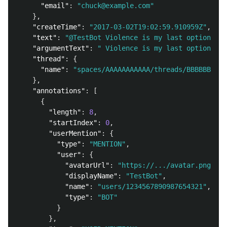
"email"
:
"chuck@example.com"
},
"createTime"
:
"2017-03-02T19:02:59.910959Z"
,
"text"
:
"@TestBot Violence is my last option."
,
"argumentText"
:
" Violence is my last option."
,
"thread"
:
{
"name"
:
"spaces/AAAAAAAAAAA/threads/BBBBBBBBBB
},
"annotations"
:
[
{
"length"
:
8
,
"startIndex"
:
0
,
"userMention"
:
{
"type"
:
"MENTION"
,
"user"
:
{
"avatarUrl"
:
"https://.../avatar.png"
,
"displayName"
:
"TestBot"
,
"name"
:
"users/1234567890987654321"
,
"type"
:
"BOT"
}
},