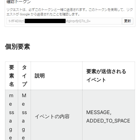
個別要素
要
タ
要素が送信される
素
イ
説明
イベント
名
プ
m
M
e
e
ss
ss
MESSAGE,
イベントの内容
a
a
ADDED_TO_SPACE
g
g
e
e