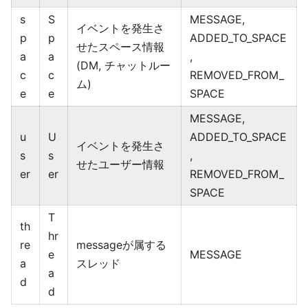
s
S
MESSAGE,
イベントを発生さ
p
p
ADDED_TO_SPACE
せたスペース情報
a
a
,
(DM, チャットルー
c
c
REMOVED_FROM_
ム)
e
e
SPACE
MESSAGE,
u
U
ADDED_TO_SPACE
イベントを発生さ
s
s
,
せたユーザー情報
er
er
REMOVED_FROM_
SPACE
T
th
hr
re
messageが属する
e
MESSAGE
a
スレッド
a
d
d