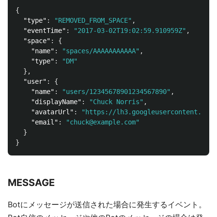
{
"type"
:
"REMOVED_FROM_SPACE"
,
"eventTime"
:
"2017-03-02T19:02:59.910959Z"
,
"space"
:
{
"name"
:
"spaces/AAAAAAAAAAA"
,
"type"
:
"DM"
},
"user"
:
{
"name"
:
"users/12345678901234567890"
,
"displayName"
:
"Chuck Norris"
,
"avatarUrl"
:
"https://lh3.googleusercontent.com/
"email"
:
"chuck@example.com"
}
}
MESSAGE
Botにメッセージが送信された場合に発生するイベント。