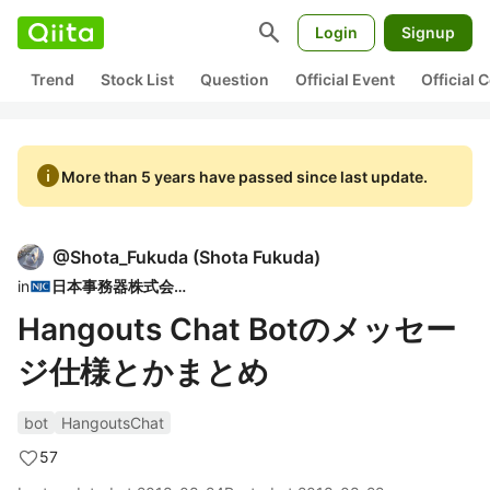
search
Login
Signup
Trend
Stock List
Question
Official Event
Official
info
More than 5 years have passed since last update.
@
Shota_Fukuda
(
Shota Fukuda
)
in
日本事務器株式会社
Hangouts Chat Botのメッセー
ジ仕様とかまとめ
bot
HangoutsChat
57