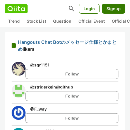
search
Login
Signup
Trend
Stock List
Question
Official Event
Official
Hangouts Chat Botのメッセージ仕様とかまと
め
likers
@
sgr1151
Follow
@
striderkein@github
Follow
@
F_way
Follow