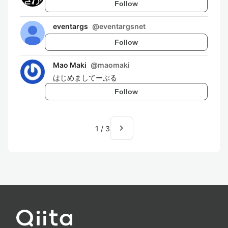
Follow
eventargs
@
eventargsnet
Follow
Mao Maki
@
maomaki
はじめましてーぶる
Follow
navigate_next
1
/
3