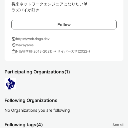
将来ネットワークエンジニアになりたい🔰

ラズパイが好き
Follow
public
https://web.ringo.dev
location_on
Wakayama
work
N高等学校(2018-2021) → サイバー大学(2022-)
Participating Organizations
(1)
Following Organizations
No Organizations you are following
Following tags
(4)
See all