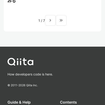
みる
navigate_next
keyboard_double_arrow_right
1
/
7
How developers code is here.
© 2011-
2026
Qiita Inc.
Guide & Help
Contents