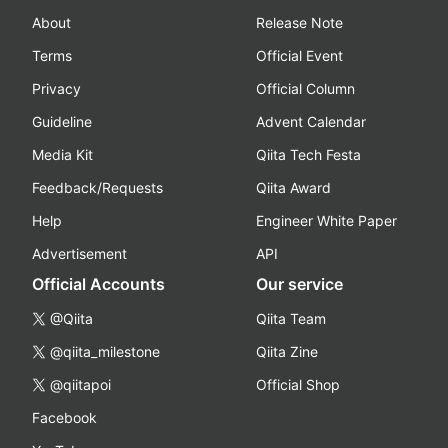
About
Release Note
Terms
Official Event
Privacy
Official Column
Guideline
Advent Calendar
Media Kit
Qiita Tech Festa
Feedback/Requests
Qiita Award
Help
Engineer White Paper
Advertisement
API
Official Accounts
Our service
@Qiita
Qiita Team
@qiita_milestone
Qiita Zine
@qiitapoi
Official Shop
Facebook