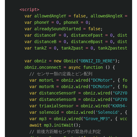
<script>
var
allowedAngleY
=
false
,
allowedAngleX
=
fal
var
phoneY
=
0
,
phoneX
=
0
;
var
alreadySoundStarted
=
false
;
var
distanceF
=
0
,
distanceFpast
=
0
,
distance
var
distanceB
=
0
,
distanceBpast
=
0
,
distance
var
tankZ
=
0
,
tankZpast
=
0
,
tankZpastest
=
0
var
obniz
=
new
Obniz
(
"
OBNIZ_ID_HERE
"
);
obniz
.
onconnect
=
async
function 
()
{
// センサー類の定義とピン配列
var
motorL
=
obniz
.
wired
(
"
DCMotor
"
,
{
forwar
var
motorR
=
obniz
.
wired
(
"
DCMotor
"
,
{
forwar
var
distanceSensorF
=
obniz
.
wired
(
"
GP2Y0A21Y
var
distanceSensorB
=
obniz
.
wired
(
"
GP2Y0A21Y
var
triaxialSensor
=
obniz
.
wired
(
"
KXR94-2050
var
solenoid
=
obniz
.
wired
(
'
Solenoid
'
,
{
sign
var
mp3
=
obniz
.
wired
(
"
Grove_MP3
"
,
{
vcc
:
9
,
await
mp3
.
initWait
();
// 前後方距離センサの緊急停止判定