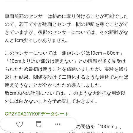
車両前部のセンサーは斜めに取り付けることが可能でした
ので、若干ですが地面とセンサー間の距離を稼ぐことがで
きていますが、後部のセンサーについては、その距離がな
んと1cm少々しかありません。
このセンサーについては「測距レンジは10cm～80cm」
「10cmより近い部分は使えない」との情報が多く見受け
られたため最初は使うことを躊躇いましたが、実験を繰り
返した結果、閾値を設けて二値化するような用途であれば
使えそうなことが分かったため導入しました。
数cm以内の計測については、このような大雑把な用途以
外には向かないことを予め記しておきます。
GP2Y0A21YK0Fデータシート
more_horiz
ちなみに本プログラムでは、前部の閾値を「100cm」、