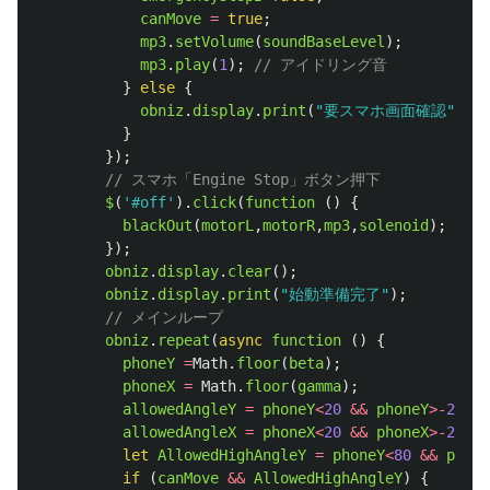
canMove
=
true
;
mp3
.
setVolume
(
soundBaseLevel
);
mp3
.
play
(
1
);
// アイドリング音
}
else
{
obniz
.
display
.
print
(
"
要スマホ画面確認
"
);
}
});
// スマホ「Engine Stop」ボタン押下
$
(
'
#off
'
).
click
(
function 
()
{
blackOut
(
motorL
,
motorR
,
mp3
,
solenoid
);
});
obniz
.
display
.
clear
();
obniz
.
display
.
print
(
"
始動準備完了
"
);
// メインループ
obniz
.
repeat
(
async
function 
()
{
phoneY
=
Math
.
floor
(
beta
);
phoneX
=
Math
.
floor
(
gamma
);
allowedAngleY
=
phoneY
<
20
&&
phoneY
>-
20
;
allowedAngleX
=
phoneX
<
20
&&
phoneX
>-
20
;
let
AllowedHighAngleY
=
phoneY
<
80
&&
phone
if 
(
canMove
&&
AllowedHighAngleY
)
{