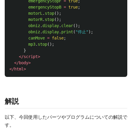
emergencyStopF
=
true
;
emergencyStopB
=
true
;
motorL
.
stop
();
motorR
.
stop
();
obniz
.
display
.
clear
();
obniz
.
display
.
print
(
"
停止
"
);
canMove
=
false
;
mp3
.
stop
();
}
</script>
</body>
</html>
解説
以下、今回使用したパーツやプログラムについての解説で
す。