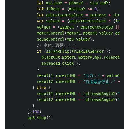
let
motionY
=
phoneY
-
startedY
;
let
isBack
=
(
motionY
>=
0
);
let
adjustmentValueY
=
motionY
+
thresho
var
valueY
=
(
adjustmentValueY
*
(
isBack
valueY
=
(
isBack
?
emergencyStopB
||
adj
moterControl
(
motorL
,
motorR
,
valueY
,
adjust
soundControl
(
mp3
,
valueY
);
// 車体が裏返った？
if 
(
isTankFlip
(
triaxialSensor
)){
blackOut
(
motorL
,
motorR
,
mp3
,
solenoid
);
solenoid
.
click
();
}
result1
.
innerHTML
=
"
出力：
"
+
valueY
;
result2
.
innerHTML
=
"
前進緊急停止：
"
+
em
}
else
{
result1
.
innerHTML
=
(
allowedAngleX
?
""
:
"
result2
.
innerHTML
=
(
allowedAngleY
?
""
:
"
}
},
150
)
mp3
.
stop
();
}