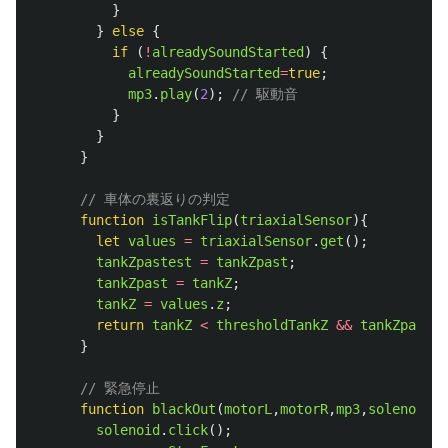
}
}
else
{
if 
(
!
alreadySoundStarted
)
{
alreadySoundStarted
=
true
;
mp3
.
play
(
2
);
// 駆動音
}
}
}
// 車体の裏返りの判定
function
isTankFlip
(
triaxialSensor
){
let
values
=
triaxialSensor
.
get
();
tankZpastest
=
tankZpast
;
tankZpast
=
tankZ
;
tankZ
=
values
.
z
;
return
tankZ
<
thresholdTankZ
&&
tankZpast
<
}
// 緊急停止
function
blackOut
(
motorL
,
motorR
,
mp3
,
solenoid
)
solenoid
.
click
();