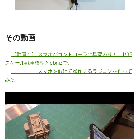
その動画
【動画１】 スマホがコントローラに早変わり！ 1/35
スケール戦車模型とobnizで、
スマホを傾けて操作するラジコンを作って
みた