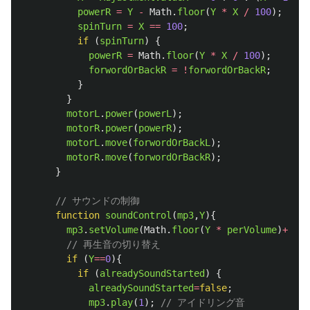
powerR
=
Y
-
Math
.
floor
(
Y
*
X
/
100
);
spinTurn
=
X
==
100
;
if 
(
spinTurn
)
{
powerR
=
Math
.
floor
(
Y
*
X
/
100
);
forwordOrBackR
=
!
forwordOrBackR
;
}
}
motorL
.
power
(
powerL
);
motorR
.
power
(
powerR
);
motorL
.
move
(
forwordOrBackL
);
motorR
.
move
(
forwordOrBackR
);
}
// サウンドの制御
function
soundControl
(
mp3
,
Y
){
mp3
.
setVolume
(
Math
.
floor
(
Y
*
perVolume
)
+
soun
// 再生音の切り替え
if 
(
Y
==
0
){
if 
(
alreadySoundStarted
)
{
alreadySoundStarted
=
false
;
mp3
.
play
(
1
);
// アイドリング音