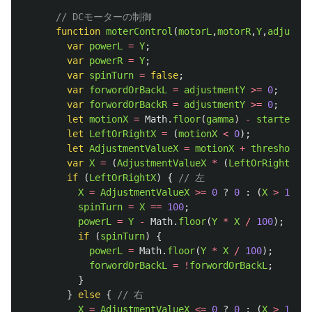
// DCモーターの制御
function
moterControl
(
motorL
,
motorR
,
Y
,
adjustme
var
powerL
=
Y
;
var
powerR
=
Y
;
var
spinTurn
=
false
;
var
forwordOrBackL
=
adjustmentY
>=
0
;
var
forwordOrBackR
=
adjustmentY
>=
0
;
let
motionX
=
Math
.
floor
(
gamma
)
-
startedX
;
let
LeftOrRightX
=
(
motionX
<
0
);
let
AdjustmentValueX
=
motionX
+
thresholdVa
var
X
=
(
AdjustmentValueX
*
(
LeftOrRightX
?
if 
(
LeftOrRightX
)
{
// 左                   
X
=
AdjustmentValueX
>=
0
?
0
:
(
X
>
100
?
spinTurn
=
X
==
100
;
powerL
=
Y
-
Math
.
floor
(
Y
*
X
/
100
);
if 
(
spinTurn
)
{
powerL
=
Math
.
floor
(
Y
*
X
/
100
);
forwordOrBackL
=
!
forwordOrBackL
;
}
}
else
{
// 右
X
=
AdjustmentValueX
<=
0
?
0
:
(
X
>
100
?