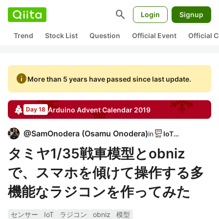
search
Login
Signup
Trend
Stock List
Question
Official Event
Official
info
More than 5 years have passed since last update.
Arduino
Advent Calendar
2019
Day 18
@
SamOnodera
(
Osamu Onodera
)
in
IoTLT
タミヤ1/35戦車模型とobniz
で、スマホを傾けて操作する多
機能なラジコンを作ってみた
センサー
IoT
ラジコン
obniz
模型