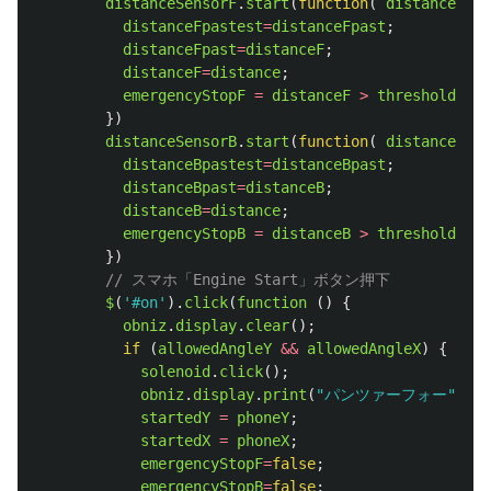
distanceSensorF
.
start
(
function
(
distance
){
distanceFpastest
=
distanceFpast
;
distanceFpast
=
distanceF
;
distanceF
=
distance
;
emergencyStopF
=
distanceF
>
thresholdDist
})
distanceSensorB
.
start
(
function
(
distance
){
distanceBpastest
=
distanceBpast
;
distanceBpast
=
distanceB
;
distanceB
=
distance
;
emergencyStopB
=
distanceB
>
thresholdDist
})
// スマホ「Engine Start」ボタン押下
$
(
'
#on
'
).
click
(
function 
()
{
obniz
.
display
.
clear
();
if 
(
allowedAngleY
&&
allowedAngleX
)
{
solenoid
.
click
();
obniz
.
display
.
print
(
"
パンツァーフォー
"
);
startedY
=
phoneY
;
startedX
=
phoneX
;
emergencyStopF
=
false
;
emergencyStopB
=
false
;