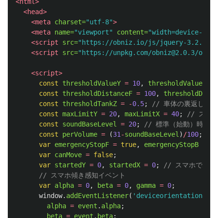
<html>
<head>
<meta
charset=
"utf-8"
>
<meta
name=
"viewport"
content=
"width=device-widt
<script 
src=
"https://obniz.io/js/jquery-3.2.1.mi
<script 
src=
"https://unpkg.com/obniz@2.0.3/obniz
<script>
const
thresholdValueY
=
10
,
thresholdValueX
=
const
thresholdDistanceF
=
100
,
thresholdDista
const
thresholdTankZ
=
-
0.5
;
// 車体の裏返しを
const
maxLimitY
=
20
,
maxLimitX
=
40
;
// ス
const
soundBaseLevel
=
20
;
// 標準（始動）時の音
const
perVolume
=
(
31
-
soundBaseLevel
)
/
100
;
//
var
emergencyStopF
=
true
,
emergencyStopB
=
tr
var
canMove
=
false
;
var
startedY
=
0
,
startedX
=
0
;
// スマホで駆
// スマホ傾き感知イベント
var
alpha
=
0
,
beta
=
0
,
gamma
=
0
;
window
.
addEventListener
(
'
deviceorientation
'
,
f
alpha
=
event
.
alpha
;
beta
=
event
.
beta
;