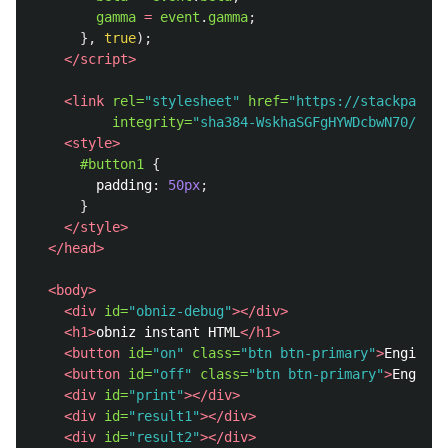
gamma
=
event
.
gamma
;
},
true
);
</script>
<link
rel=
"stylesheet"
href=
"https://stackpath.b
integrity=
"sha384-WskhaSGFgHYWDcbwN70/dfYB
<style>
#button1
{
padding
:
50px
;
}
</style>
</head>
<body>
<div
id=
"obniz-debug"
></div>
<h1>
obniz instant HTML
</h1>
<button
id=
"on"
class=
"btn btn-primary"
>
Engine S
<button
id=
"off"
class=
"btn btn-primary"
>
Engine 
<div
id=
"print"
></div>
<div
id=
"result1"
></div>
<div
id=
"result2"
></div>