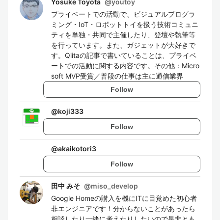
Yosuke Toyota
@
youtoy
プライベートでの活動で、ビジュアルプログラ
ミング・IoT・ロボットトイを扱う技術コミュニ
ティを単独・共同で主催したり、登壇や執筆等
を行っています。また、ガジェットが大好きで
す。Qiitaの記事で書いていることは、プライベ
ートでの活動に関する内容です。その他：Micro
soft MVP受賞／普段の仕事は主に通信業界
Follow
@
koji333
Follow
@
akaikotori3
Follow
田中 みそ
@
miso_develop
Google Homeの購入を機にITに目覚めた初心者
非エンジニアです！分からないことがあったら
相談したり一緒に考えたりしたいので是非とも