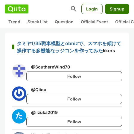
search
Login
Signup
Trend
Stock List
Question
Official Event
Official
タミヤ1/35戦車模型とobnizで、スマホを傾けて
操作する多機能なラジコンを作ってみた
likers
@
SouthernWind70
Follow
@
Qiiqu
Follow
@
iizuka2019
Follow