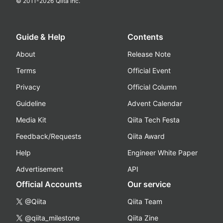
© 2011-
2026
Qiita Inc.
Guide & Help
Contents
About
Release Note
Terms
Official Event
Privacy
Official Column
Guideline
Advent Calendar
Media Kit
Qiita Tech Festa
Feedback/Requests
Qiita Award
Help
Engineer White Paper
Advertisement
API
Official Accounts
Our service
@Qiita
Qiita Team
@qiita_milestone
Qiita Zine