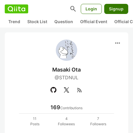
search
Login
Signup
Trend
Stock List
Question
Official Event
Official
more_horiz
Masaki Ota
@STDNUL
rss_feed
169
Contributions
11
4
7
Posts
Followees
Followers