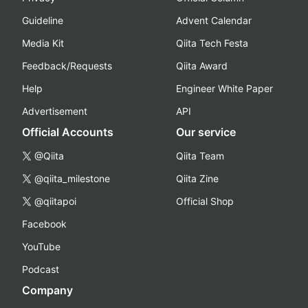
Guideline
Advent Calendar
Media Kit
Qiita Tech Festa
Feedback/Requests
Qiita Award
Help
Engineer White Paper
Advertisement
API
Official Accounts
Our service
@Qiita
Qiita Team
@qiita_milestone
Qiita Zine
@qiitapoi
Official Shop
Facebook
YouTube
Podcast
Company