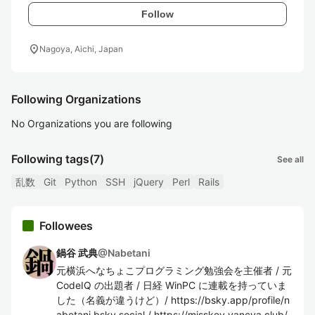
Follow
location_on
Nagoya, Aichi, Japan
Following Organizations
No Organizations you are following
Following tags
(7)
See all
乱数
Git
Python
SSH
jQuery
Perl
Rails
Followees
鍋谷 武典
@
Nabetani
元横浜へなちょこプログラミング勉強会を主催者 / 元
CodeIQ の出題者 / 日経 WinPC に連載を持っていま
した（名義が違うけど）/ https://bsky.app/profile/n
abetani.bsky.social / https://misskey.yancya.club/