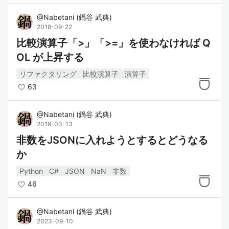
@
Nabetani
(
鍋谷 武典
)
2018-09-22
比較演算子「>」「>=」を使わなければ Q
OL が上昇する
リファクタリング
比較演算子
演算子
63
@
Nabetani
(
鍋谷 武典
)
2019-03-13
非数をJSONに入れようとするとどうなる
か
Python
C#
JSON
NaN
非数
46
@
Nabetani
(
鍋谷 武典
)
2023-09-10