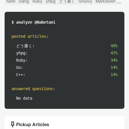
haml
clang
Ruby
yhpg
どう書く
Groovy
Markdown
$ analyze @Nabetani
posted articles
:
どう書く:
49%
yhpg:
47%
Ruby:
34%
Go:
14%
C++:
14%
answered questions
:
No data
push_pin
Pickup Articles