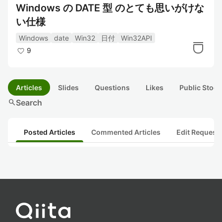
Windows の DATE 型 のとても思いがけな
い仕様
Windows
date
Win32
日付
Win32API
9
Articles
Slides
Questions
Likes
Public Stock
search
Search
Posted Articles
Commented Articles
Edit Request