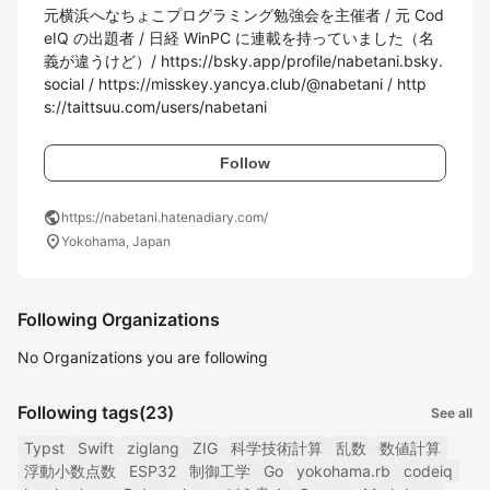
元横浜へなちょこプログラミング勉強会を主催者 / 元 Cod
eIQ の出題者 / 日経 WinPC に連載を持っていました（名
義が違うけど）/ https://bsky.app/profile/nabetani.bsky.
social / https://misskey.yancya.club/@nabetani / http
s://taittsuu.com/users/nabetani
Follow
public
https://nabetani.hatenadiary.com/
location_on
Yokohama, Japan
Following Organizations
No Organizations you are following
Following tags
(23)
See all
Typst
Swift
ziglang
ZIG
科学技術計算
乱数
数値計算
浮動小数点数
ESP32
制御工学
Go
yokohama.rb
codeiq