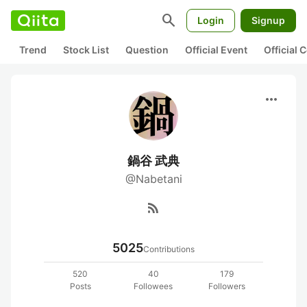
search
Login
Signup
Trend
Stock List
Question
Official Event
Official
more_horiz
鍋谷 武典
@Nabetani
rss_feed
5025
Contributions
520
40
179
Posts
Followees
Followers