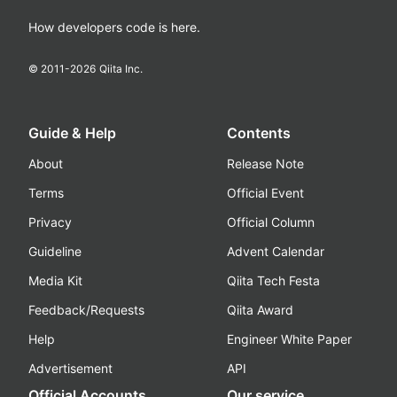
How developers code is here.
© 2011-
2026
Qiita Inc.
Guide & Help
Contents
About
Release Note
Terms
Official Event
Privacy
Official Column
Guideline
Advent Calendar
Media Kit
Qiita Tech Festa
Feedback/Requests
Qiita Award
Help
Engineer White Paper
Advertisement
API
Official Accounts
Our service