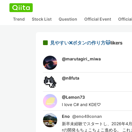
Trend
Stock List
Question
Official Event
Offici
見やすい❌ボタンの作り方🐱
likers
@
marutagiri_miwa
@
n8futa
@
Lemon73
I love C# and KDE♡
Eno
@
eno49conan
新卒未経験でスタートし、2026年4月で8
rの開発もちょこちょこ進める。 これま