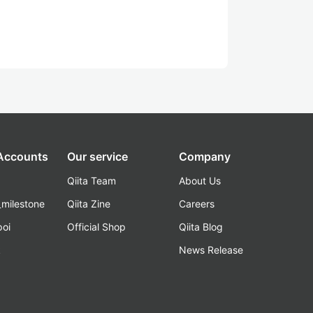
 Accounts
Our service
Company
Qiita Team
About Us
_milestone
Qiita Zine
Careers
poi
Official Shop
Qiita Blog
k
News Release