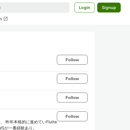
Login
Signup
open_in_new
m
Follow
Follow
Follow
Follow
。 昨年本格的に進めていFlutte
AWSが一番経験あり。