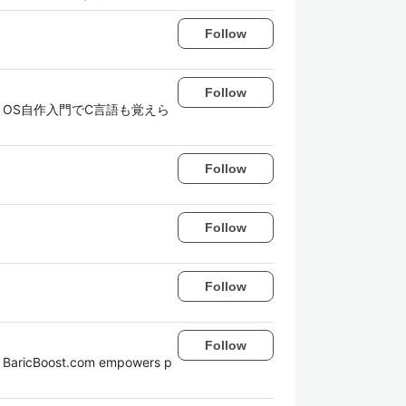
Follow
Follow
l。OS自作入門でC言語も覚えら
Follow
Follow
Follow
Follow
), BaricBoost.com empowers p