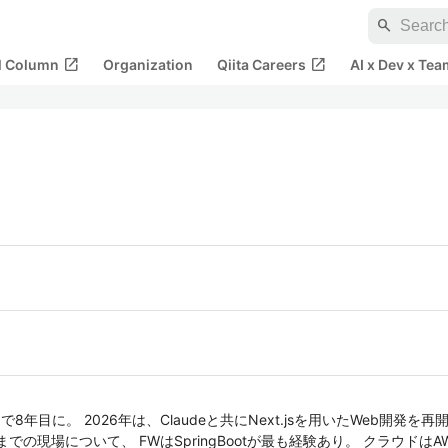
search
open_in_new
open_in_new
al Column
Organization
Qiita Careers
AI x Dev x Tea
年目に。 2026年は、Claudeと共にNext.jsを用いたWeb開発を再開
での現場について、 FWはSpringBootが最も経験あり。 クラウドは