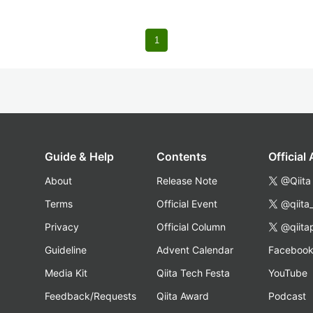
1
Guide & Help
Contents
Official
About
Release Note
@Qiita
Terms
Official Event
@qiita
Privacy
Official Column
@qiita
Guideline
Advent Calendar
Faceboo
Media Kit
Qiita Tech Festa
YouTube
Feedback/Requests
Qiita Award
Podcast