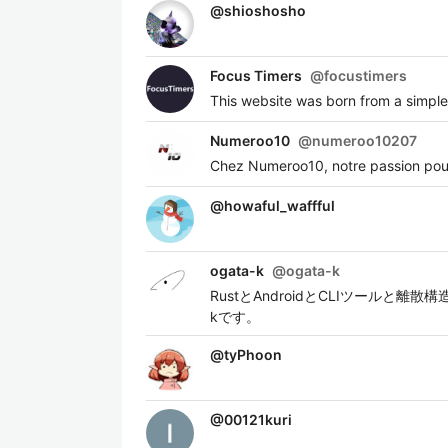
@
shioshosho
Focus Timers
@
focustimers
This website was born from a simple 
Numeroo10
@
numeroo10207
Chez Numeroo10, notre passion pour 
@
howaful_waffful
ogata-k
@
ogata-k
RustとAndroidとCLIツールと離散
kです。
@
tyPhoon
@
00121kuri