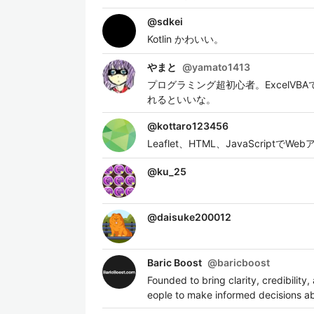
@
sdkei
Kotlin かわいい。
やまと
@
yamato1413
プログラミング超初心者。ExcelVBA
れるといいな。
@
kottaro123456
Leaflet、HTML、JavaScript
@
ku_25
@
daisuke200012
Baric Boost
@
baricboost
Founded to bring clarity, credibili
eople to make informed decisions ab