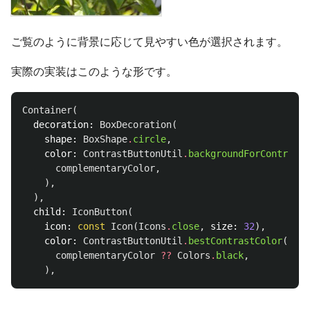
ご覧のように背景に応じて見やすい色が選択されます。
実際の実装はこのような形です。
Container
(
decoration:
BoxDecoration
(
shape:
BoxShape
.
circle
,
color:
ContrastButtonUtil
.
backgroundForContrast
(
complementaryColor
,
),
),
child:
IconButton
(
icon:
const
Icon
(
Icons
.
close
,
size:
32
),
color:
ContrastButtonUtil
.
bestContrastColor
(
complementaryColor
??
Colors
.
black
,
),