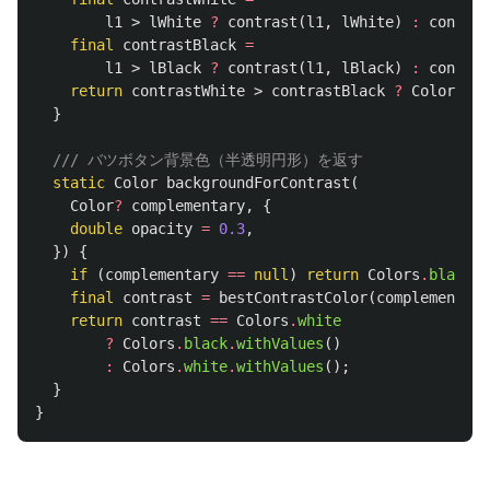
l1
>
lWhite
?
contrast
(
l1
,
lWhite
)
:
contras
final
contrastBlack
=
l1
>
lBlack
?
contrast
(
l1
,
lBlack
)
:
contras
return
contrastWhite
>
contrastBlack
?
Colors
.
wh
}
/// バツボタン背景色（半透明円形）を返す
static
Color
backgroundForContrast
(
Color
?
complementary
,
{
double
opacity
=
0.3
,
})
{
if
(
complementary
==
null
)
return
Colors
.
black
.
w
final
contrast
=
bestContrastColor
(
complementary
return
contrast
==
Colors
.
white
?
Colors
.
black
.
withValues
()
:
Colors
.
white
.
withValues
();
}
}