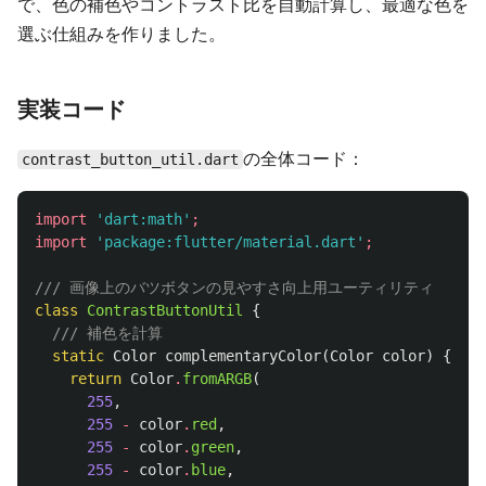
で、色の補色やコントラスト比を自動計算し、最適な色を
選ぶ仕組みを作りました。
実装コード
の全体コード：
contrast_button_util.dart
import
'dart:math'
;
import
'package:flutter/material.dart'
;
/// 画像上のバツボタンの見やすさ向上用ユーティリティ
class
ContrastButtonUtil
{
/// 補色を計算
static
Color
complementaryColor
(
Color
color
)
{
return
Color
.
fromARGB
(
255
,
255
-
color
.
red
,
255
-
color
.
green
,
255
-
color
.
blue
,