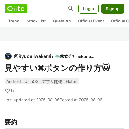
search
Login
Signup
Trend
Stock List
Question
Official Event
Official
@
RyudaiIwakami
in
株式会社nekonata
見やすい❌ボタンの作り方🐱
Android
UI
iOS
アプリ開発
Flutter
17
Last updated at
2025-08-06
Posted at
2025-08-06
要約