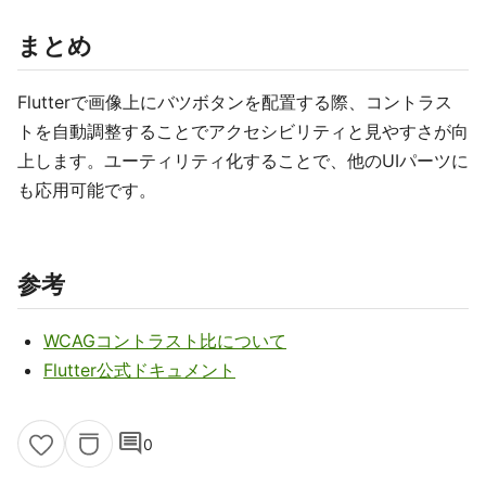
まとめ
Flutterで画像上にバツボタンを配置する際、コントラス
トを自動調整することでアクセシビリティと見やすさが向
上します。ユーティリティ化することで、他のUIパーツに
も応用可能です。
参考
WCAGコントラスト比について
Flutter公式ドキュメント
comment
0