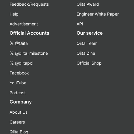
Feedback/Requests
Qiita Award
Help
Engineer White Paper
Advertisement
API
Official Accounts
Our service
@Qiita
Qiita Team
@qiita_milestone
Qiita Zine
@qiitapoi
Official Shop
Facebook
YouTube
Podcast
Company
About Us
Careers
Qiita Blog