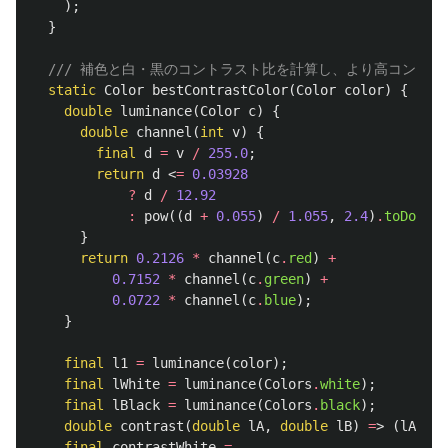
);
}
/// 補色と白・黒のコントラスト比を計算し、より高コントラ
static
Color
bestContrastColor
(
Color
color
)
{
double
luminance
(
Color
c
)
{
double
channel
(
int
v
)
{
final
d
=
v
/
255.0
;
return
d
<
=
0.03928
?
d
/
12.92
:
pow
((
d
+
0.055
)
/
1.055
,
2.4
)
.
toDouble
}
return
0.2126
*
channel
(
c
.
red
)
+
0.7152
*
channel
(
c
.
green
)
+
0.0722
*
channel
(
c
.
blue
);
}
final
l1
=
luminance
(
color
);
final
lWhite
=
luminance
(
Colors
.
white
);
final
lBlack
=
luminance
(
Colors
.
black
);
double
contrast
(
double
lA
,
double
lB
)
=
>
(
lA
+
0
final
contrastWhite
=