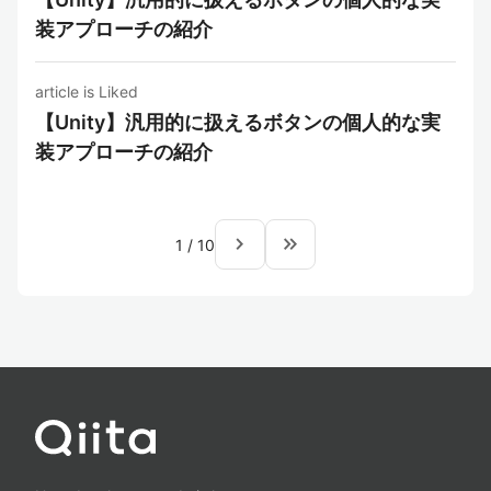
装アプローチの紹介
article is Liked
【Unity】汎用的に扱えるボタンの個人的な実
装アプローチの紹介
navigate_next
keyboard_double_arrow_right
1
/
10