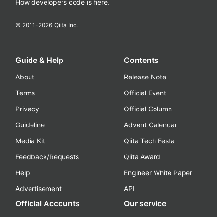
How developers code is here.
© 2011-
2026
Qiita Inc.
Guide & Help
Contents
About
Release Note
Terms
Official Event
Privacy
Official Column
Guideline
Advent Calendar
Media Kit
Qiita Tech Festa
Feedback/Requests
Qiita Award
Help
Engineer White Paper
Advertisement
API
Official Accounts
Our service