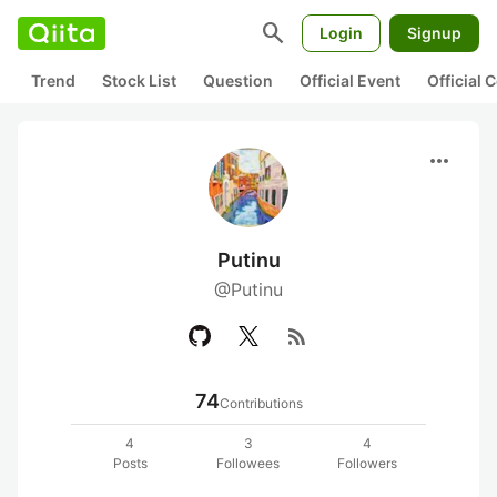
search
Login
Signup
Trend
Stock List
Question
Official Event
Official
more_horiz
Putinu
@Putinu
rss_feed
74
Contributions
4
3
4
Posts
Followees
Followers