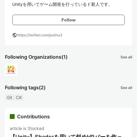
Unityを用いてゲーム開発を行っているド新人です。
Follow
public
https://twitter.com/putinu3
Following Organizations
(1)
See all
Following tags
(2)
See all
Git
C#
Contributions
article is Stocked
【Unity】Shaderを用いて斜めHPバーを作っ