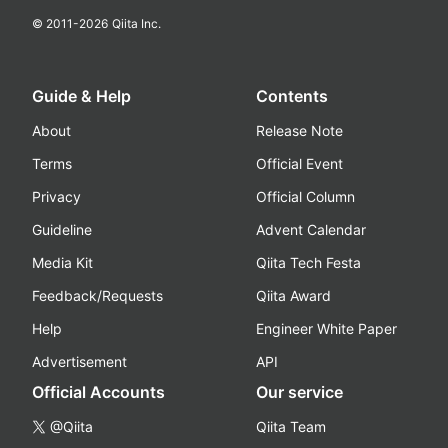
© 2011-
2026
Qiita Inc.
Guide & Help
Contents
About
Release Note
Terms
Official Event
Privacy
Official Column
Guideline
Advent Calendar
Media Kit
Qiita Tech Festa
Feedback/Requests
Qiita Award
Help
Engineer White Paper
Advertisement
API
Official Accounts
Our service
@Qiita
Qiita Team