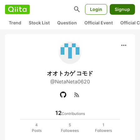
search
Login
Signup
Trend
Stock List
Question
Official Event
Official
more_horiz
オオトカゲ コモド
@NetaNeta0620
rss_feed
12
Contributions
4
5
1
Posts
Followees
Followers