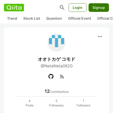
search
Login
Signup
Trend
Stock List
Question
Official Event
Official
more_horiz
オオトカゲ コモド
@NetaNeta0620
rss_feed
12
Contributions
4
5
1
Posts
Followees
Followers