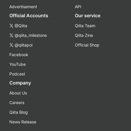
Advertisement
API
Official Accounts
Our service
@Qiita
Qiita Team
@qiita_milestone
Qiita Zine
@qiitapoi
Official Shop
Facebook
YouTube
Podcast
Company
About Us
Careers
Qiita Blog
News Release