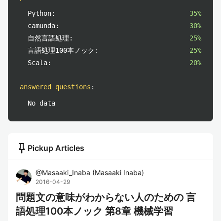
Python:
35%
camunda:
30%
自然言語処理:
25%
言語処理100本ノック:
25%
Scala:
20%
answered questions
:
No data
push_pin
Pickup Articles
@
Masaaki_Inaba
(
Masaaki Inaba
)
2016-04-29
問題文の意味がわからない人のための 言
語処理100本ノック 第8章 機械学習