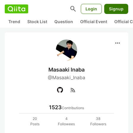
search
Login
Signup
Trend
Stock List
Question
Official Event
Official
more_horiz
Masaaki Inaba
@Masaaki_Inaba
rss_feed
1523
Contributions
20
4
38
Posts
Followees
Followers