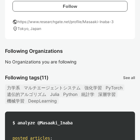
Follow
public
https://www.researchgate.net/profile/Masaaki-Inaba-3
location_on
Tokyo, Japan
Following Organizations
No Organizations you are following
Following tags
(11)
See all
力学系
マルチエージェントシステム
強化学習
PyTorch
遺伝的アルゴリズム
Julia
Python
統計学
深層学習
機械学習
DeepLearning
$ analyze @Masaaki_Inaba
posted articles
: