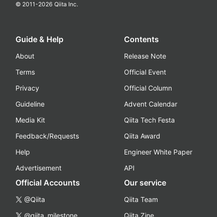
© 2011-
2026
Qiita Inc.
Guide & Help
Contents
About
Release Note
Terms
Official Event
Privacy
Official Column
Guideline
Advent Calendar
Media Kit
Qiita Tech Festa
Feedback/Requests
Qiita Award
Help
Engineer White Paper
Advertisement
API
Official Accounts
Our service
@Qiita
Qiita Team
@qiita_milestone
Qiita Zine