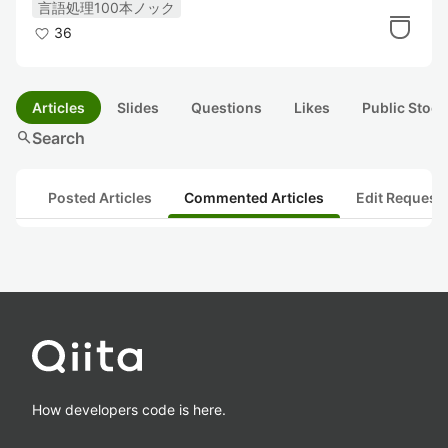
言語処理100本ノック
36
Articles
Slides
Questions
Likes
Public Stock
search
Search
Posted Articles
Commented Articles
Edit Request
How developers code is here.