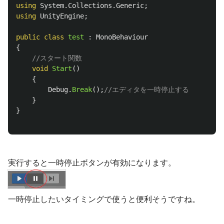
using
System.Collections.Generic
;
using
UnityEngine
;
public
class
test
:
MonoBehaviour
{
//スタート関数
void
Start
()
{
Debug
.
Break
();
//エディタを一時停止する
}
}
実行すると一時停止ボタンが有効になります。
一時停止したいタイミングで使うと便利そうですね。