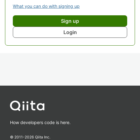
What you can do with signing up
Sign up
Login
How developers code is here.
© 2011-
2026
Qiita Inc.