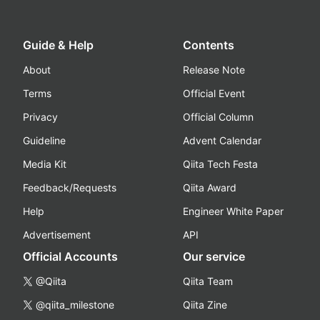
Guide & Help
Contents
About
Release Note
Terms
Official Event
Privacy
Official Column
Guideline
Advent Calendar
Media Kit
Qiita Tech Festa
Feedback/Requests
Qiita Award
Help
Engineer White Paper
Advertisement
API
Official Accounts
Our service
@Qiita
Qiita Team
@qiita_milestone
Qiita Zine