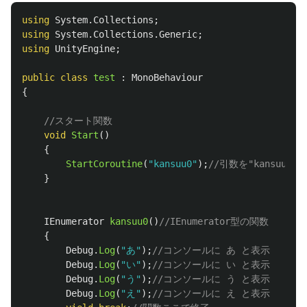
using
System.Collections
;
using
System.Collections.Generic
;
using
UnityEngine
;
public
class
test
:
MonoBehaviour
{
//スタート関数
void
Start
()
{
StartCoroutine
(
"kansuu0"
);
//引数を"kansuu0
}
IEnumerator
kansuu0
()
//IEnumerator型の関数
{
Debug
.
Log
(
"あ"
);
//コンソールに あ と表示
Debug
.
Log
(
"い"
);
//コンソールに い と表示
Debug
.
Log
(
"う"
);
//コンソールに う と表示
Debug
.
Log
(
"え"
);
//コンソールに え と表示