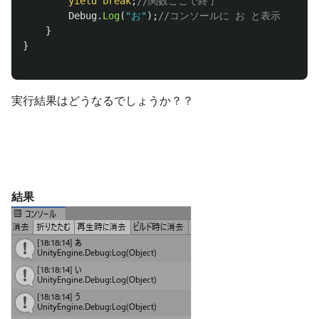
yield
break
;
//関数ここで終了
Debug
.
Log
(
"お"
);
//コンソールに お と表示
}
}
実行結果はどうなるでしょうか？？
結果