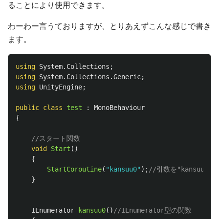
ることにより使用できます。
わーわー言うておりますが、とりあえずこんな感じで書き
ます。
using
System.Collections
;
using
System.Collections.Generic
;
using
UnityEngine
;
public
class
test
:
MonoBehaviour
{
//スタート関数
void
Start
()
{
StartCoroutine
(
"kansuu0"
);
//引数を"kansuu0
}
IEnumerator
kansuu0
()
//IEnumerator型の関数