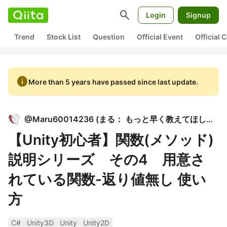
search
Login
Signup
Trend
Stock List
Question
Official Event
Official
info
More than 5 years have passed since last update.
@
Maru60014236
(
まる： もっと早く教えてほしかった！Unity C#入門 著者
【Unity初心者】関数(メソッド)
説明シリーズ その4 用意さ
れている関数-返り値無し 使い
方
C#
Unity3D
Unity
Unity2D