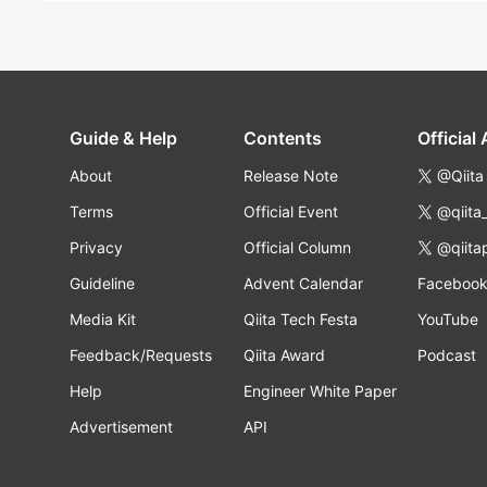
Guide & Help
Contents
Official
About
Release Note
@Qiita
Terms
Official Event
@qiita
Privacy
Official Column
@qiita
Guideline
Advent Calendar
Faceboo
Media Kit
Qiita Tech Festa
YouTube
Feedback/Requests
Qiita Award
Podcast
Help
Engineer White Paper
Advertisement
API