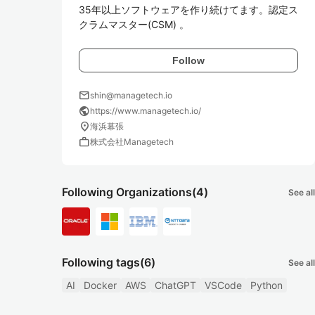
35年以上ソフトウェアを作り続けてます。認定ス
クラムマスター(CSM) 。
Follow
mail
shin@managetech.io
public
https://www.managetech.io/
location_on
海浜幕張
work
株式会社Managetech
Following Organizations
(4)
See all
Following tags
(6)
See all
AI
Docker
AWS
ChatGPT
VSCode
Python