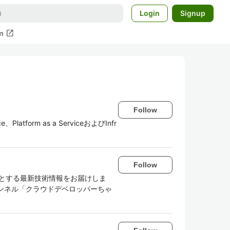
Login
Signup
open_in_new
m
Follow
、Platform as a ServiceおよびInfr
Follow
はじめとする最新技術情報をお届けしま
beチャンネル「クラウドデベロッパーちゃ