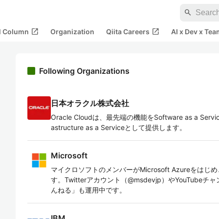
search
open_in_new
open_in_new
al Column
Organization
Qiita Careers
AI x Dev x Tea
Following Organizations
日本オラクル株式会社
Oracle Cloudは、最先端の機能をSoftware as a Service
astructure as a Serviceとして提供します。
Microsoft
マイクロソフトのメンバーがMicrosoft Azureを
す。Twitterアカウント（@msdevjp）やYouTu
んねる」も運用中です。
IBM