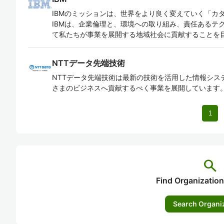
IBMのミッションは、世界をより良く変えていく「カ
IBMは、企業倫理と、環境への取り組み、責任あるテ
て私たちが事業を展開する地域社会に貢献することを
NTTデータ先端技術
NTTデータ先端技術は最新の技術を活用した情報シス
さまのビジネスへ貢献するべく事業を展開しています
1
search
Find Organization
Search Organi