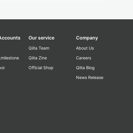
 Accounts
Our service
Company
Qiita Team
About Us
_milestone
Qiita Zine
Careers
poi
Official Shop
Qiita Blog
k
News Release