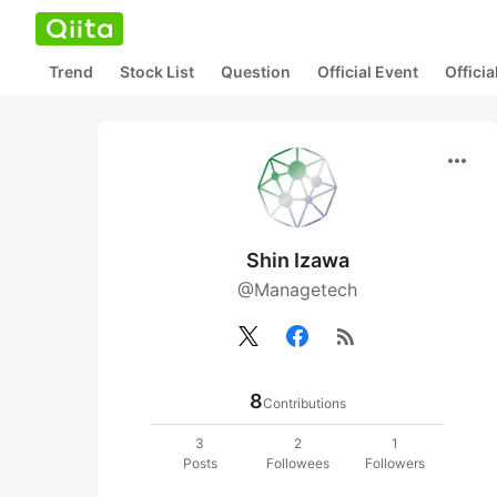
Trend
Stock List
Question
Official Event
Offici
more_horiz
Shin Izawa
@Managetech
rss_feed
8
Contributions
3
2
1
Posts
Followees
Followers