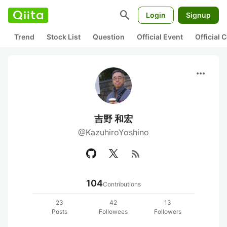
search
Login
Signup
Trend
Stock List
Question
Official Event
Official
more_horiz
吉野 和宏
@KazuhiroYoshino
rss_feed
104
Contributions
23
42
13
Posts
Followees
Followers