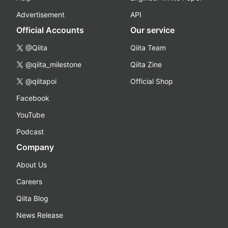
Advertisement
API
Official Accounts
Our service
@Qiita
Qiita Team
@qiita_milestone
Qiita Zine
@qiitapoi
Official Shop
Facebook
YouTube
Podcast
Company
About Us
Careers
Qiita Blog
News Release