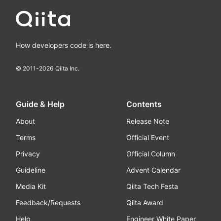
How developers code is here.
© 2011-
2026
Qiita Inc.
Guide & Help
Contents
About
Release Note
Terms
Official Event
Privacy
Official Column
Guideline
Advent Calendar
Media Kit
Qiita Tech Festa
Feedback/Requests
Qiita Award
Help
Engineer White Paper