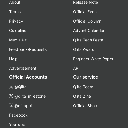
About
Release Note
Terms
Official Event
Privacy
Official Column
Guideline
Advent Calendar
Media Kit
Qiita Tech Festa
Feedback/Requests
Qiita Award
Help
Engineer White Paper
Advertisement
API
Official Accounts
Our service
@Qiita
Qiita Team
@qiita_milestone
Qiita Zine
@qiitapoi
Official Shop
Facebook
YouTube