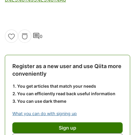
comment
0
Register as a new user and use Qiita more
conveniently
You get articles that match your needs
You can efficiently read back useful information
You can use dark theme
What you can do with signing up
Sign up