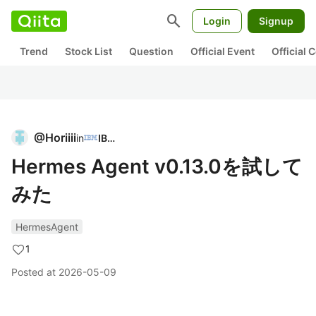
search
Login
Signup
Trend
Stock List
Question
Official Event
Official
@
Horiiii
in
IBM
Hermes Agent v0.13.0を試して
みた
HermesAgent
1
Posted at
2026-05-09