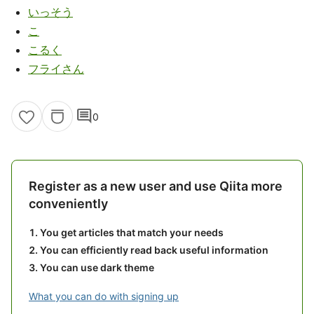
いっそう
こ
こるく
フライさん
comment
0
Register as a new user and use Qiita more
conveniently
You get articles that match your needs
You can efficiently read back useful information
You can use dark theme
What you can do with signing up