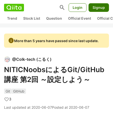
search
Login
Signup
Trend
Stock List
Question
Official Event
Official
info
More than 5 years have passed since last update.
@
Colk-tech
(
こるく
)
NITICNoobsによるGit/GitHub
講座 第2回 ～設定しよう～
Git
GitHub
3
Last updated at
2020-06-07
Posted at
2020-06-07