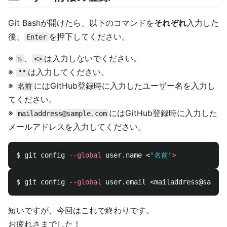
Git Bashが開けたら、以下のコマンドを
それぞれ
入力した
後、
を押下してください。
Enter
※
、
は入力しないでください。
$
<>
※
は入力してください。
""
※
にはGitHub登録時に入力したユーザー名を入力し
名前
てください。
※
にはGitHub登録時に入力した
mailaddress@sample.com
メールアドレスを入力してください。
$ 
git config 
--global
 user.name <
"名前"
>
$ 
git config 
--global
短いですが、今回はこれで終わりです。
お疲れさまでした！