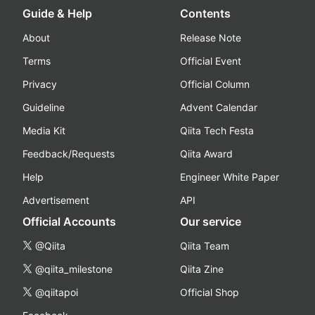
Guide & Help
Contents
About
Release Note
Terms
Official Event
Privacy
Official Column
Guideline
Advent Calendar
Media Kit
Qiita Tech Festa
Feedback/Requests
Qiita Award
Help
Engineer White Paper
Advertisement
API
Official Accounts
Our service
@Qiita
Qiita Team
@qiita_milestone
Qiita Zine
@qiitapoi
Official Shop