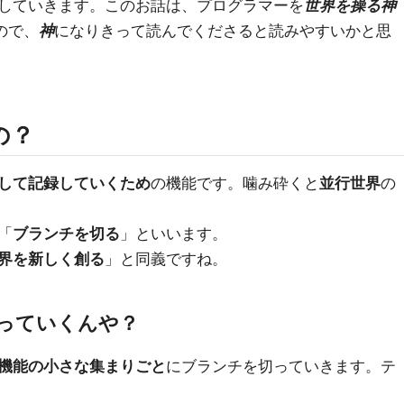
していきます。このお話は、プログラマーを
世界を操る神
ので、
神
になりきって読んでくださると読みやすいかと思
の？
して記録していくため
の機能です。噛み砕くと
並行世界
の
「
ブランチを切る
」といいます。
界を新しく創る
」と同義ですね。
っていくんや？
機能の小さな集まりごと
にブランチを切っていきます。テ