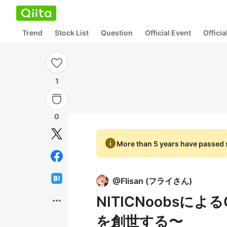
Trend
Stock List
Question
Official Event
Offici
1
0
info
More than 5 years have passed s
@
Flisan
(
フライさん
)
NITICNoobsによる
more_horiz
を創世する〜