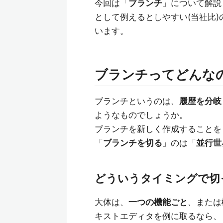
今回は「
ブランチ
」について解説
として例えるとしやすい(当社比)
います。
ブランチってどんな
ブランチというのは、
履歴を分岐
ようなものでしょうか。
ブランチを新しく作成することを
「
ブランチを切る
」のは「
並行世
どういうタイミングで切
大体は、
一つの機能ごと
、または
キストエディタを例に取るなら、