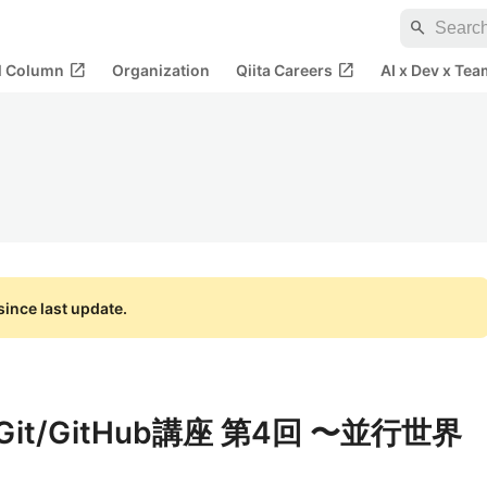
search
open_in_new
open_in_new
al Column
Organization
Qiita Careers
AI x Dev x Tea
ince last update.
Git/GitHub講座 第4回 〜並行世界