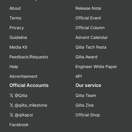
About
Release Note
Terms
Official Event
Privacy
Official Column
Guideline
Advent Calendar
Media Kit
Qiita Tech Festa
Feedback/Requests
Qiita Award
Help
Engineer White Paper
Advertisement
API
Official Accounts
Our service
@Qiita
Qiita Team
@qiita_milestone
Qiita Zine
@qiitapoi
Official Shop
Facebook