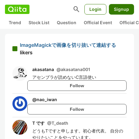
search
Login
Signup
Trend
Stock List
Question
Official Event
Official
ImageMagickで画像を切り抜いて連結する
likers
akasatana
@
akasatana001
アセンブラが読めないC言語使い
Follow
@
nao_iwan
Follow
T です
@
T_death
どうもTですと申します。初心者代表。 自分の
やりたいことをやっています。