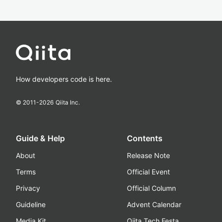
How developers code is here.
© 2011-
2026
Qiita Inc.
Guide & Help
Contents
About
Release Note
Terms
Official Event
Privacy
Official Column
Guideline
Advent Calendar
Media Kit
Qiita Tech Festa