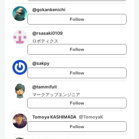
@
gokankenichi
Follow
@
rsasaki0109
ロボティクス
Follow
@
sakpy
Follow
@
tammifull
マークアップエンジニア
Follow
Tomoya KASHIMADA
@
TomoyaK
Follow