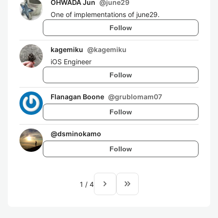
OHWADA Jun
@
june29
One of implementations of june29.
Follow
kagemiku
@
kagemiku
iOS Engineer
Follow
Flanagan Boone
@
grublomam07
Follow
@
dsminokamo
Follow
navigate_next
keyboard_double_arrow_right
1
/
4