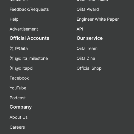
Feedback/Requests
Qiita Award
Help
Engineer White Paper
Advertisement
API
Official Accounts
Our service
@Qiita
Qiita Team
@qiita_milestone
Qiita Zine
@qiitapoi
Official Shop
Facebook
YouTube
Podcast
Company
About Us
Careers