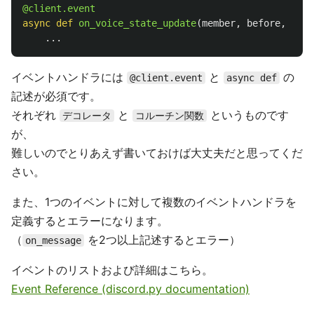
@client.event
async
def
on_voice_state_update
(
member
,
before
,
afte
...
イベントハンドラには
と
の
@client.event
async def
記述が必須です。
それぞれ
と
というものです
デコレータ
コルーチン関数
が、
難しいのでとりあえず書いておけば大丈夫だと思ってくだ
さい。
また、1つのイベントに対して複数のイベントハンドラを
定義するとエラーになります。
（
を2つ以上記述するとエラー）
on_message
イベントのリストおよび詳細はこちら。
Event Reference (discord.py documentation)