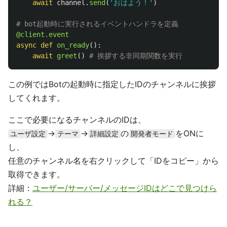
await
channel
.
send
(
'
おはよう！
'
)
@client.event
async
def
on_ready
():
await
greet
()
この例ではBotの起動時に指定したIDのチャンネルに挨拶
してくれます。
ここで必要になるチャンネルのIDは、
->
->
の
をONに
ユーザ設定
テーマ
詳細設定
開発者モード
し、
任意のチャンネル名を右クリックして「IDをコピー」から
取得できます。
詳細：
ユーザー/サーバー/メッセージIDはどこで見つけら
れる？