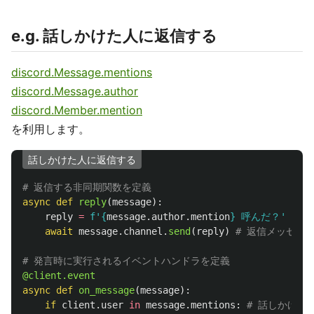
e.g. 話しかけた人に返信する
discord.Message.mentions
discord.Message.author
discord.Member.mention
を利用します。
話しかけた人に返信する
async
def
reply
(
message
):
reply
=
f
'
{
message
.
author
.
mention
}
 呼んだ？
'
await
message
.
channel
.
send
(
reply
)
@client.event
async
def
on_message
(
message
):
if
client
.
user
in
message
.
mentions
: