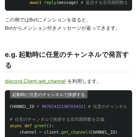
await
reply
(
message
)
この例ではBotにメンションを送ると、
Botからメンション付きメッセージが返ってきます。
e.g. 起動時に任意のチャンネルで発言す
る
discord.Client.get_channel
を利用します。
起動時に任意のチャンネルで挨拶する
CHANNEL_ID
=
987654321987654321
async
def
greet
():
channel
=
client
.
get_channel
(
CHANNEL_ID
)