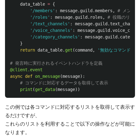
data_table
=
{
'
/members
'
:
message
.
guild
.
members
,
'
/roles
'
:
message
.
guild
.
roles
,
'
/text_channels
'
:
message
.
guild
.
text_channel
'
/voice_channels
'
:
message
.
guild
.
voice_chann
'
/category_channels
'
:
message
.
guild
.
categori
}
return
data_table
.
get
(
command
,
'
無効なコマンドです
@client.event
async
def
on_message
(
message
):
print
(
get_data
(
message
))
この例では各コマンドに対応するリストを取得して表示す
るだけですが、
これらのリストを利用することで以下の操作などが可能に
なります。