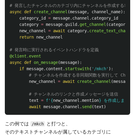
async
def
create_channel
(
message
,
channel_name
):
category_id
=
message
.
channel
.
category_id
category
=
message
.
guild
.
get_channel
(
category_id
new_channel
=
await
category
.
create_text_channel
return
new_channel
@client.event
async
def
on_message
(
message
):
if
message
.
content
.
startswith
(
'
/mkch
'
):
new_channel
=
await
create_channel
(
message
,
text
=
f
'
{
new_channel
.
mention
}
 を作成しました
await
message
.
channel
.
send
(
text
)
この例では
と打つと、
/mkch
そのテキストチャンネルが属しているカテゴリに