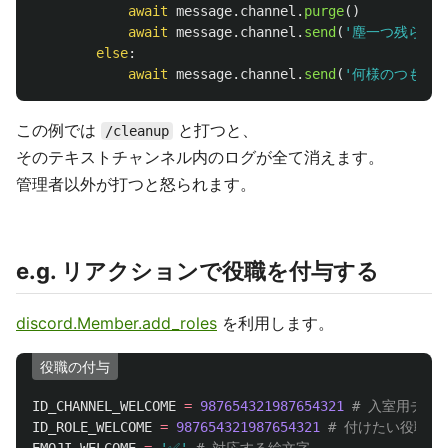
await
message
.
channel
.
purge
()
await
message
.
channel
.
send
(
'
塵一つ残らな
else
:
await
message
.
channel
.
send
(
'
何様のつもり
この例では
と打つと、
/cleanup
そのテキストチャンネル内のログが全て消えます。
管理者以外が打つと怒られます。
e.g. リアクションで役職を付与する
discord.Member.add_roles
を利用します。
役職の付与
ID_CHANNEL_WELCOME
=
987654321987654321
ID_ROLE_WELCOME
=
987654321987654321
EMOJI_WELCOME
=
'
✅
'