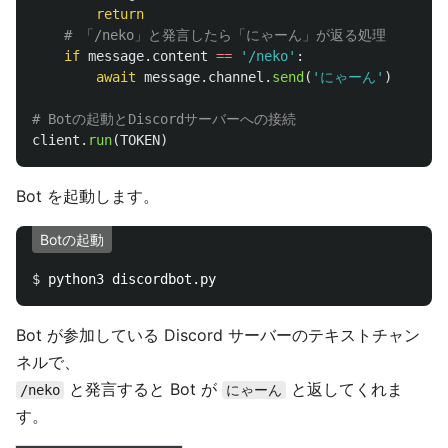
return
if
message
.
content
==
'
/neko
'
:
await
message
.
channel
.
send
(
'
にゃーん
'
)
client
.
run
(
TOKEN
)
Bot を起動します。
Botの起動
$ 
Bot が参加している Discord サーバーのテキストチャン
ネルで、
と発言すると Bot が
と返してくれま
/neko
にゃーん
す。