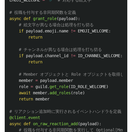
async
def
grant_role
(
payload
):
if
payload
.
emoji
.
name
!=
EMOJI_WELCOME
:
return
if
payload
.
channel_id
!=
ID_CHANNEL_WELCOME
:
return
member
=
payload
.
member
role
=
guild
.
get_role
(
ID_ROLE_WELCOME
)
await
member
.
add_roles
(
role
)
return
member
@client.event
async
def
on_raw_reaction_add
(
payload
):