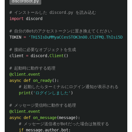
discordbot.py
import
discord
TOKEN
=
'
THi5IsDuMMyaCCesSTOK3n00.Cl2FMQ.ThIsi5DUMMy
client
=
discord
.
Client
()
@client.event
async
def
on_ready
():
print
(
'
ログインしました
'
)
@client.event
async
def
on_message
(
message
):
if
message
.
author
.
bot
: