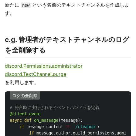
新たに
という名前のテキストチャンネルを作成しま
new
す。
e.g. 管理者がテキストチャンネルのログ
を全削除する
discord.Permissions.administrator
discord.TextChannel.purge
を利用します。
ログの全削除
@client.event
async
def
on_message
(
message
):
if
message
.
content
==
'
/cleanup
'
:
if
message
.
author
.
guild_permissions
.
administ