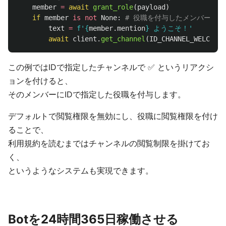
member
=
await
grant_role
(
payload
)
if
member
is
not
None
:
text
=
f
'
{
member
.
mention
}
 ようこそ！
'
await
client
.
get_channel
(
ID_CHANNEL_WELCOME
)
この例ではIDで指定したチャンネルで ✅ というリアクシ
ョンを付けると、
そのメンバーにIDで指定した役職を付与します。
デフォルトで閲覧権限を無効にし、役職に閲覧権限を付け
ることで、
利用規約を読むまではチャンネルの閲覧制限を掛けてお
く、
というようなシステムも実現できます。
Botを24時間365日稼働させる