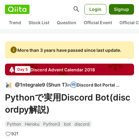
search
Login
Signup
Trend
Stock List
Question
Official Event
Official
info
More than 3 years have passed since last update.
Discord
Advent Calendar
2018
Day 5
@
1ntegrale9
(
Shun T
)
in
Discord Bot Portal JP
Pythonで実用Discord Bot(disc
ordpy解説)
Python
Heroku
Python3
bot
discord
921