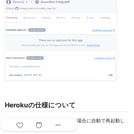
Herokuの仕様について
HerokuではBotがエラーで落ちた場合に自動で再起動し
more_horiz
ます。