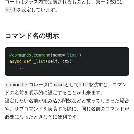
コードはクラス内で定義されるものとし、第一引数には
を設定しています。
self
コマンド名の明示
@commands.command
(
name
=
'
list
'
)
async
def
_list
(
self
,
ctx
):
...
デコレータに
として
を渡すと、コマン
command
name
str
ドの名前を明示的に設定することが出来ます。
設定したい名前が組み込み関数などと被ってしまった場合
や、サブコマンドを実装する際に、同じ名前のコマンドが
必要になったときなどに便利です。