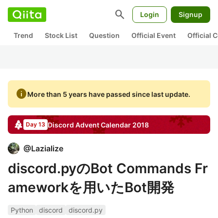
search
Login
Signup
Trend
Stock List
Question
Official Event
Official
info
More than 5 years have passed since last update.
Discord
Advent Calendar
2018
Day 13
@
Lazialize
discord.pyのBot Commands Fr
ameworkを用いたBot開発
Python
discord
discord.py