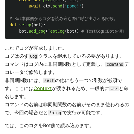
await
ctx
.
send
(
'
pong!
'
)
def
setup
(
bot
):
bot
.
add_cog
(
TestCog
(
bot
))
これでコグが完成しました。
コグは必ず
クラスを継承している必要があります。
Cog
コマンドはコグ内に非同期関数として定義し、
デ
command
コレータで修飾します。
非同期関数には、
の他にもう一つの引数が必須で
self
す。ここには
Context
が渡されるため、一般的に
と命
ctx
名します。
コマンドの名前は非同期関数の名前がそのまま使われるの
で、今回の場合だと
で実行が可能です。
!ping
では、このコグをBot側で読み込みます。