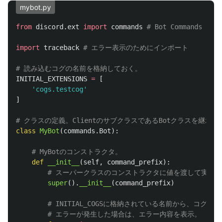
mybot.py
from
discord.ext
import
commands
import
traceback
INITIAL_EXTENSIONS
=
[
'
cogs.testcog
'
]
class
MyBot
(
commands
.
Bot
):
def
__init__
(
self
,
command_prefix
):
super
().
__init__
(
command_prefix
)