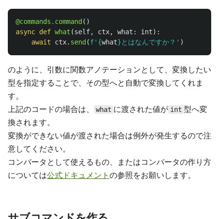
@commands.command
()
async
def
what
(
self
,
ctx
,
what
:
int
):
await
ctx
.
send
(
f
'
{
what
}
とはなんですか？
'
)
のように、引数に関数アノテーションとして、変換したい
型を指定することで、その型へと自動で変換してくれま
す。
上記のコードの場合は、
に渡された値が
型へ変
what
int
換されます。
変換ができない値が渡された場合は例外が発生するので注
意してください。
コンバータとして使えるもの、またはコンバータの作り方
については
公式ドキュメント
の参照をお願いします。
サブコマンドを作る