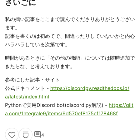
さいごに
私の拙い記事をここまで読んでくださりありがとうござい
ます。
記事を書くのは初めてで、間違ったりしていないかと内心
ハラハラしている次第です。
時間があるときに「その他の機能」については随時追加で
きたらな、と考えております。
参考にした記事・サイト
公式ドキュメント -
https://discordpy.readthedocs.io/j
a/latest/index.html
Pythonで実用Discord bot(discord.py解説) -
https://qiit
a.com/1ntegrale9/items/9d570ef8175cf178468f
comment
4