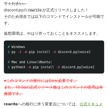
てください。
discord.pyの
が正式リリースしました！
rewrite
そのため現在では以下のコマンドでインストールが可能で
す。
仮想環境は、やはり作っておくことをオススメします。
#
$
py 
-3
-m
 pip 
install
-U
#
Mac and Linux
(
Ubuntu
)
$
python3 
-m
 pip 
install
-U
※このコマンドの実行にはGitが必要です。
また、1.0.0aの正式リリース後はこのコマンドの使用は非
推奨です。
rewrite
への移行に伴う変更点については、
公式ドキュメ