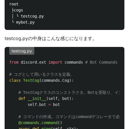
root

 ├cogs

 │ └ testcog.py

testcog.pyの中身はこんな感じになります。
testcog.py
from
discord.ext
import
commands
class
TestCog
(
commands
.
Cog
):
def
__init__
(
self
,
bot
):
self
.
bot
=
bot
@commands.command
()
async
def
ping
(
self
,
ctx
):