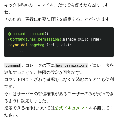
キックやBanのコマンドを、だれでも使えたら困ります
ね。
そのため、実行に必要な権限を設定することができます。
@commands.command
()
@commands.has_permissions
(
manage_guild
=
True
)
async
def
hogehoge
(
self
,
ctx
):
...
デコレータの下に
デコレータを
command
has_permissions
追加することで、権限の設定が可能です。
コマンド内でわざわざ確認をしなくて済むのでとても便利
です。
今回はサーバーの管理権限があるユーザーのみが実行でき
るように設定しました。
指定できる権限については
公式ドキュメント
を参照してく
ださい。