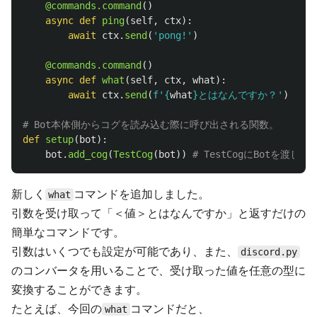
@commands.command
()
async
def
ping
(
self
,
ctx
):
await
ctx
.
send
(
'
pong!
'
)
@commands.command
()
async
def
what
(
self
,
ctx
,
what
):
await
ctx
.
send
(
f
'
{
what
}
とはなんですか？
'
)
def
setup
(
bot
):
bot
.
add_cog
(
TestCog
(
bot
))
新しく
コマンドを追加しました。
what
引数を受け取って「＜値＞とはなんですか」と返すだけの
簡単なコマンドです。
引数はいくつでも設定が可能であり、また、
discord.py
のコンバータを用いることで、受け取った値を任意の型に
変換することができます。
たとえば、今回の
コマンドだと、
what