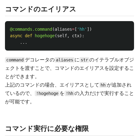
コマンドのエイリアス
@commands.command
(
aliases
=
[
'
hh
'
])
async
def
hogehoge
(
self
,
ctx
):
...
デコレータの
に
のイテラブルオブジ
command
aliases
str
ェクトを渡すことで、コマンドのエイリアスを設定するこ
とができます。
上記のコマンドの場合、エイリアスとして
が追加され
hh
ているので、
を
の入力だけで実行すること
!hogehoge
!hh
が可能です。
コマンド実行に必要な権限