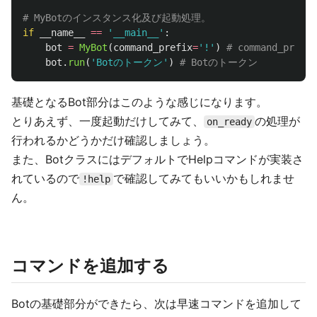
if
__name__
==
'
__main__
'
:
bot
=
MyBot
(
command_prefix
=
'
!
'
)
bot
.
run
(
'
Botのトークン
'
)
基礎となるBot部分はこのような感じになります。
とりあえず、一度起動だけしてみて、
の処理が
on_ready
行われるかどうかだけ確認しましょう。
また、BotクラスにはデフォルトでHelpコマンドが実装さ
れているので
で確認してみてもいいかもしれませ
!help
ん。
コマンドを追加する
Botの基礎部分ができたら、次は早速コマンドを追加して