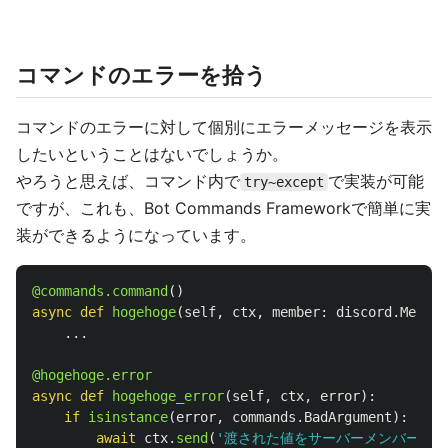
コマンドのエラーを拾う
コマンドのエラーに対して個別にエラーメッセージを表示
したいということはないでしょうか。
やろうと思えば、コマンド内で
で実装が可能
try~except
ですが、これも、Bot Commands Frameworkで簡単に実
装ができるようになっています。
@commands.command
()
async
def
hogehoge
(
self
,
ctx
,
member
:
discord
.
Member
...
@hogehoge.error
async
def
hogehoge_error
(
self
,
ctx
,
error
):
if
isinstance
(
error
,
commands
.
BadArgument
):
await
ctx
.
send
(
'
渡された値をサーバーメンバーとし