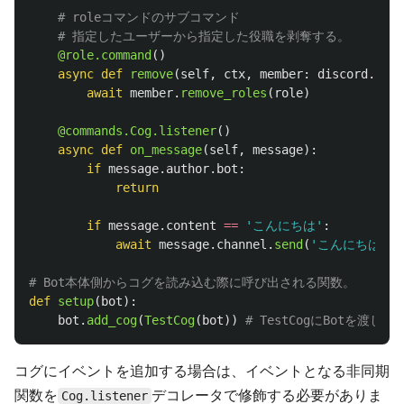
@role.command
()
async
def
remove
(
self
,
ctx
,
member
:
discord
.
Memb
await
member
.
remove_roles
(
role
)
@commands.Cog.listener
()
async
def
on_message
(
self
,
message
):
if
message
.
author
.
bot
:
return
if
message
.
content
==
'
こんにちは
'
:
await
message
.
channel
.
send
(
'
こんにちは
'
)
def
setup
(
bot
):
bot
.
add_cog
(
TestCog
(
bot
))
コグにイベントを追加する場合は、イベントとなる非同期
関数を
デコレータで修飾する必要がありま
Cog.listener