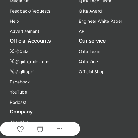
Media Kit
Qiita Tech Festa
Feedback/Requests
Qiita Award
Help
Engineer White Paper
Advertisement
API
Official Accounts
Our service
@Qiita
Qiita Team
@qiita_milestone
Qiita Zine
@qiitapoi
Official Shop
Facebook
YouTube
Podcast
Company
About Us
more_horiz
Careers