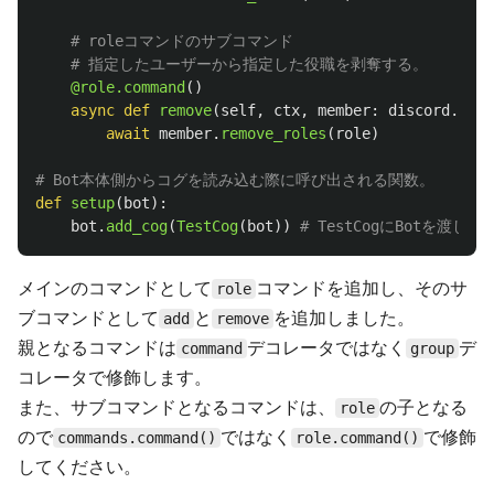
@role.command
()
async
def
remove
(
self
,
ctx
,
member
:
discord
.
Memb
await
member
.
remove_roles
(
role
)
def
setup
(
bot
):
bot
.
add_cog
(
TestCog
(
bot
))
メインのコマンドとして
コマンドを追加し、そのサ
role
ブコマンドとして
と
を追加しました。
add
remove
親となるコマンドは
デコレータではなく
デ
command
group
コレータで修飾します。
また、サブコマンドとなるコマンドは、
の子となる
role
ので
ではなく
で修飾
commands.command()
role.command()
してください。