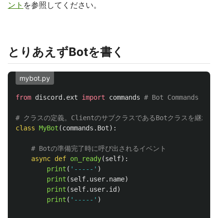
ント
を参照してください。
とりあえずBotを書く
mybot.py
from
discord.ext
import
commands
class
MyBot
(
commands
.
Bot
):
async
def
on_ready
(
self
):
print
(
'
-----
'
)
print
(
self
.
user
.
name
)
print
(
self
.
user
.
id
)
print
(
'
-----
'
)