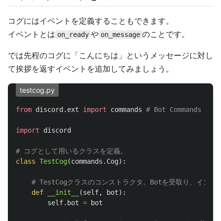
コグにはイベントを定義することもできます。
イベントとは
や
のことです。
on_ready
on_message
では先程のコグに「こんにちは」というメッセージに対し
て挨拶を返すイベントを追加してみましょう。
testcog.py
from
discord.ext
import
commands
import
discord
class
TestCog
(
commands
.
Cog
):
def
__init__
(
self
,
bot
):
self
.
bot
=
bot