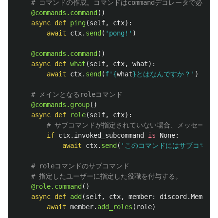
@commands.command
()
async
def
ping
(
self
,
ctx
):
await
ctx
.
send
(
'
pong!
'
)
@commands.command
()
async
def
what
(
self
,
ctx
,
what
):
await
ctx
.
send
(
f
'
{
what
}
とはなんですか？
'
)
@commands.group
()
async
def
role
(
self
,
ctx
):
if
ctx
.
invoked_subcommand
is
None
:
await
ctx
.
send
(
'
このコマンドにはサブコマン
@role.command
()
async
def
add
(
self
,
ctx
,
member
:
discord
.
Member
,
await
member
.
add_roles
(
role
)