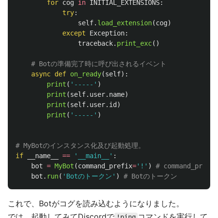
for
cog
in
INITIAL_EXTENSIONS
:
try
:
self
.
load_extension
(
cog
)
except
Exception
:
traceback
.
print_exc
()
async
def
on_ready
(
self
):
print
(
'
-----
'
)
print
(
self
.
user
.
name
)
print
(
self
.
user
.
id
)
print
(
'
-----
'
)
if
__name__
==
'
__main__
'
:
bot
=
MyBot
(
command_prefix
=
'
!
'
)
bot
.
run
(
'
Botのトークン
'
)
これで、Botがコグを読み込むようになりました。
では、起動してみてDiscordで
コマンドを実行して
!ping