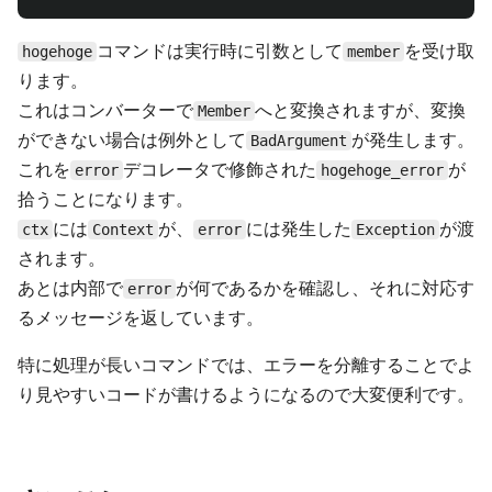
コマンドは実行時に引数として
を受け取
hogehoge
member
ります。
これはコンバーターで
へと変換されますが、変換
Member
ができない場合は例外として
が発生します。
BadArgument
これを
デコレータで修飾された
が
error
hogehoge_error
拾うことになります。
には
が、
には発生した
が渡
ctx
Context
error
Exception
されます。
あとは内部で
が何であるかを確認し、それに対応す
error
るメッセージを返しています。
特に処理が長いコマンドでは、エラーを分離することでよ
り見やすいコードが書けるようになるので大変便利です。