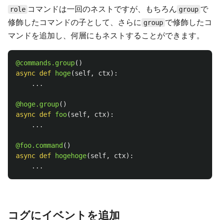
コマンドは一回のネストですが、もちろん
で
role
group
修飾したコマンドの子として、さらに
で修飾したコ
group
マンドを追加し、何層にもネストすることができます。
@commands.group
()
async
def
hoge
(
self
,
ctx
):
...
@hoge.group
()
async
def
foo
(
self
,
ctx
):
...
@foo.command
()
async
def
hogehoge
(
self
,
ctx
):
...
コグにイベントを追加