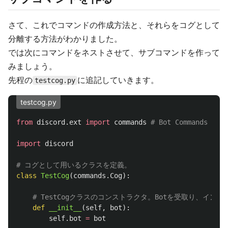
さて、これでコマンドの作成方法と、それらをコグとして
分離する方法がわかりました。
では次にコマンドをネストさせて、サブコマンドを作って
みましょう。
先程の
に追記していきます。
testcog.py
testcog.py
from
discord.ext
import
commands
import
discord
class
TestCog
(
commands
.
Cog
):
def
__init__
(
self
,
bot
):
self
.
bot
=
bot