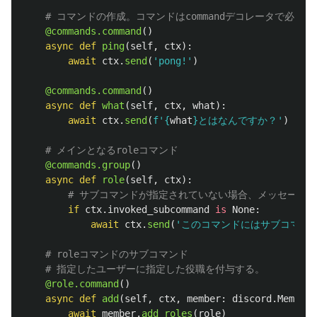
@commands.command
()
async
def
ping
(
self
,
ctx
):
await
ctx
.
send
(
'
pong!
'
)
@commands.command
()
async
def
what
(
self
,
ctx
,
what
):
await
ctx
.
send
(
f
'
{
what
}
とはなんですか？
'
)
@commands.group
()
async
def
role
(
self
,
ctx
):
if
ctx
.
invoked_subcommand
is
None
:
await
ctx
.
send
(
'
このコマンドにはサブコマン
@role.command
()
async
def
add
(
self
,
ctx
,
member
:
discord
.
Member
,
await
member
.
add_roles
(
role
)