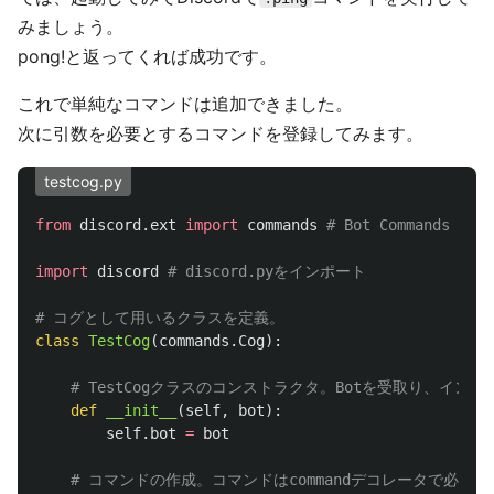
みましょう。
pong!と返ってくれば成功です。
これで単純なコマンドは追加できました。
次に引数を必要とするコマンドを登録してみます。
testcog.py
from
discord.ext
import
commands
import
discord
class
TestCog
(
commands
.
Cog
):
def
__init__
(
self
,
bot
):
self
.
bot
=
bot