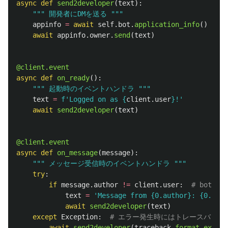
async
def
send2developer
(
text
):
"""
 開発者にDMを送る 
"""
appinfo
=
await
self
.
bot
.
application_info
()
await
appinfo
.
owner
.
send
(
text
)
@client.event
async
def
on_ready
():
"""
 起動時のイベントハンドラ 
"""
text
=
f
'
Logged on as 
{
client
.
user
}
!
'
await
send2developer
(
text
)
@client.event
async
def
on_message
(
message
):
"""
 メッセージ受信時のイベントハンドラ 
"""
try
:
if
message
.
author
!=
client
.
user
:
text
=
'
Message from {0.author}: {0.cont
await
send2developer
(
text
)
except
Exception
:
await
send2developer
(
traceback
.
format_exc
())