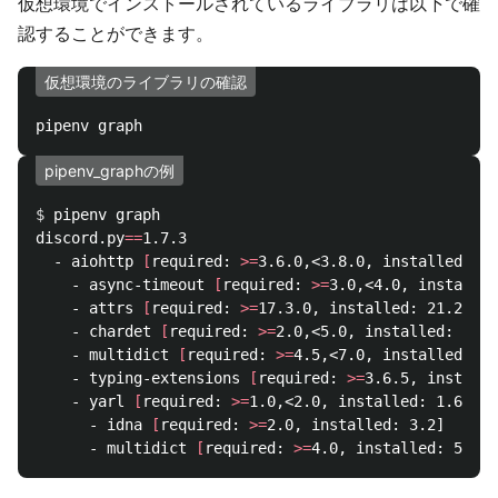
仮想環境でインストールされているライブラリは以下で確
認することができます。
仮想環境のライブラリの確認
pipenv_graphの例
$ 
pipenv graph

discord.py
==
1.7.3

  - aiohttp 
[
required: 
>=
3.6.0,<3.8.0, installed: 3.
    - async-timeout 
[
required: 
>=
3.0,<4.0, installed
    - attrs 
[
required: 
>=
17.3.0, installed: 21.2.0]

    - chardet 
[
required: 
>=
2.0,<5.0, installed: 4.0.
    - multidict 
[
required: 
>=
4.5,<7.0, installed: 5.
    - typing-extensions 
[
required: 
>=
3.6.5, installe
    - yarl 
[
required: 
>=
1.0,<2.0, installed: 1.6.3]

      - idna 
[
required: 
>=
2.0, installed: 3.2]

      - multidict 
[
required: 
>=