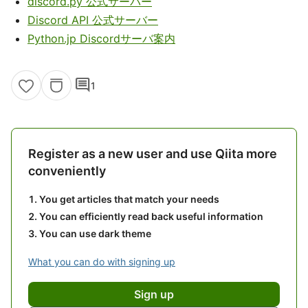
discord.py 公式サーバー
Discord API 公式サーバー
Python.jp Discordサーバ案内
comment
1
Register as a new user and use Qiita more
conveniently
You get articles that match your needs
You can efficiently read back useful information
You can use dark theme
What you can do with signing up
Sign up