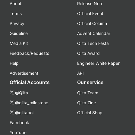
About
Release Note
Terms
Official Event
Privacy
Official Column
Guideline
Advent Calendar
Media Kit
Qiita Tech Festa
Feedback/Requests
Qiita Award
Help
Engineer White Paper
Advertisement
API
Official Accounts
Our service
@Qiita
Qiita Team
@qiita_milestone
Qiita Zine
@qiitapoi
Official Shop
Facebook
YouTube