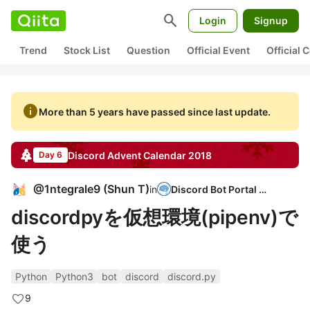
search
Login
Signup
Trend
Stock List
Question
Official Event
Official
info
More than 5 years have passed since last update.
Discord
Advent Calendar
2018
Day 6
@
1ntegrale9
(
Shun T
)
in
Discord Bot Portal JP
discordpyを仮想環境(pipenv)で
使う
Python
Python3
bot
discord
discord.py
9