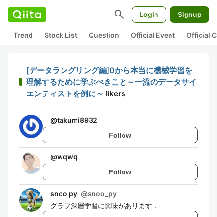
search
Login
Signup
Trend
Stock List
Question
Official Event
Official
[データラングリング編]0から本当に機械学習を
理解するために学ぶべきこと～一流のデータサイ
エンティストを例に～
likers
@
takumi8932
Follow
@
wqwq
Follow
snoo py
@
snoo_py
グラフ深層学習に興味があリます．