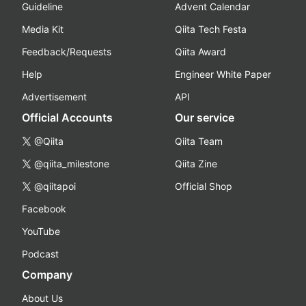
Guideline
Advent Calendar
Media Kit
Qiita Tech Festa
Feedback/Requests
Qiita Award
Help
Engineer White Paper
Advertisement
API
Official Accounts
Our service
@Qiita
Qiita Team
@qiita_milestone
Qiita Zine
@qiitapoi
Official Shop
Facebook
YouTube
Podcast
Company
About Us