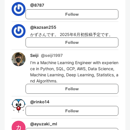
@
8787
Follow
@
kazsan255
かずさんです。 2025年6月初投稿予定です。
Follow
Seiji
@
seiji1997
I'm a Machine Learning Engineer with experien
ce in Python, SQL, GCP, AWS, Data Science,
Machine Learning, Deep Learning, Statistics, a
nd Algorithms.
Follow
@
rinko14
Follow
@
ayuzaki_ml