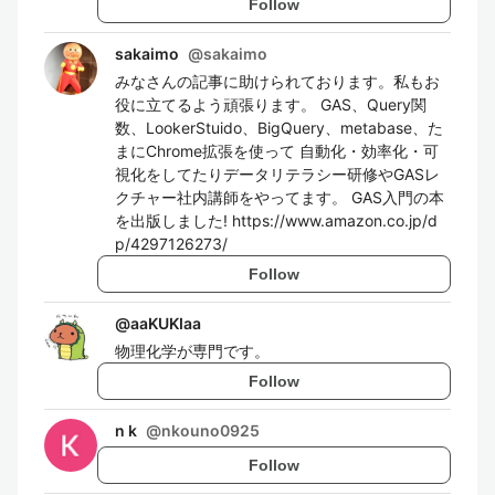
Follow
sakaimo
@
sakaimo
みなさんの記事に助けられております。私もお
役に立てるよう頑張ります。 GAS、Query関
数、LookerStuido、BigQuery、metabase、た
まにChrome拡張を使って 自動化・効率化・可
視化をしてたりデータリテラシー研修やGASレ
クチャー社内講師をやってます。 GAS入門の本
を出版しました! https://www.amazon.co.jp/d
p/4297126273/
Follow
@
aaKUKIaa
物理化学が専門です。
Follow
n k
@
nkouno0925
Follow