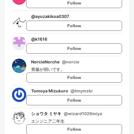
Follow
@
ayuzakikoa0307
Follow
@
k1616
Follow
NorcieNorche
@
norcie
胃腸が弱いです。
Follow
Tomoya Mizukuro
@
tmymzkr
Follow
ショウタ ミヤキ
@
wizard1026miya
エンジニア二年生
Follow