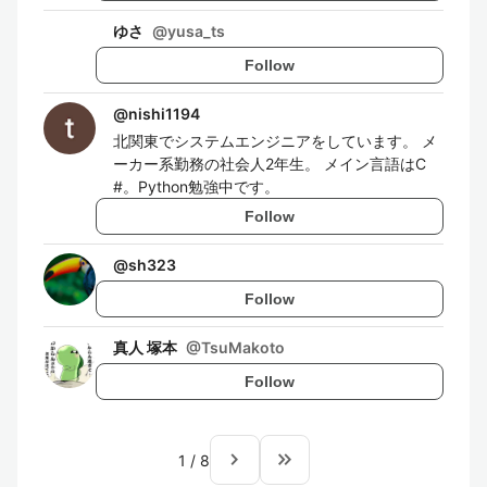
ゆさ
@
yusa_ts
Follow
@
nishi1194
北関東でシステムエンジニアをしています。 メ
ーカー系勤務の社会人2年生。 メイン言語はC
#。Python勉強中です。
Follow
@
sh323
Follow
真人 塚本
@
TsuMakoto
Follow
navigate_next
keyboard_double_arrow_right
1
/
8