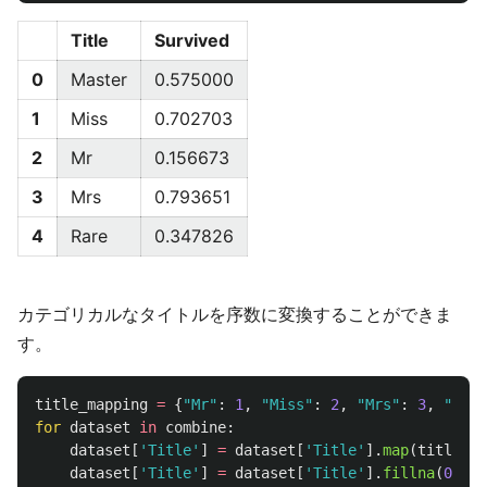
Title
Survived
0
Master
0.575000
1
Miss
0.702703
2
Mr
0.156673
3
Mrs
0.793651
4
Rare
0.347826
カテゴリカルなタイトルを序数に変換することができま
す。
title_mapping
=
{
"
Mr
"
:
1
,
"
Miss
"
:
2
,
"
Mrs
"
:
3
,
"
Mast
for
dataset
in
combine
:
dataset
[
'
Title
'
]
=
dataset
[
'
Title
'
].
map
(
title_ma
dataset
[
'
Title
'
]
=
dataset
[
'
Title
'
].
fillna
(
0
)