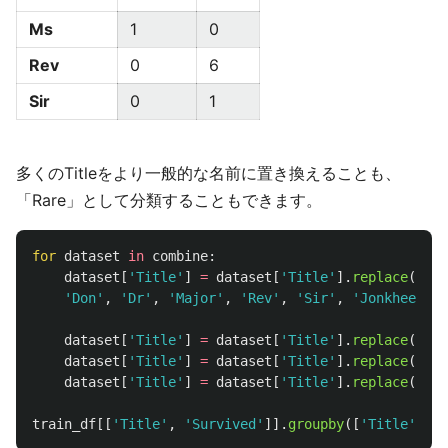
Ms
1
0
Rev
0
6
Sir
0
1
多くのTitleをより一般的な名前に置き換えることも、
「Rare」として分類することもできます。
for
dataset
in
combine
:
dataset
[
'
Title
'
]
=
dataset
[
'
Title
'
].
replace
([
'
La
'
Don
'
,
'
Dr
'
,
'
Major
'
,
'
Rev
'
,
'
Sir
'
,
'
Jonkheer
'
,
dataset
[
'
Title
'
]
=
dataset
[
'
Title
'
].
replace
(
'
Mll
dataset
[
'
Title
'
]
=
dataset
[
'
Title
'
].
replace
(
'
Ms
'
dataset
[
'
Title
'
]
=
dataset
[
'
Title
'
].
replace
(
'
Mme
train_df
[[
'
Title
'
,
'
Survived
'
]].
groupby
([
'
Title
'
],
a