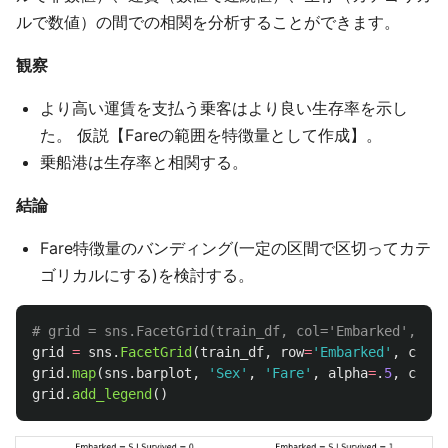
ルで数値）の間での相関を分析することができます。
観察
より高い運賃を支払う乗客はより良い生存率を示し
た。 仮説【Fareの範囲を特徴量として作成】。
乗船港は生存率と相関する。
結論
Fare特徴量のバンディング(一定の区間で区切ってカテ
ゴリカルにする)を検討する。
grid
=
sns
.
FacetGrid
(
train_df
,
row
=
'
Embarked
'
,
col
=
'
grid
.
map
(
sns
.
barplot
,
'
Sex
'
,
'
Fare
'
,
alpha
=
.
5
,
ci
=
No
grid
.
add_legend
()