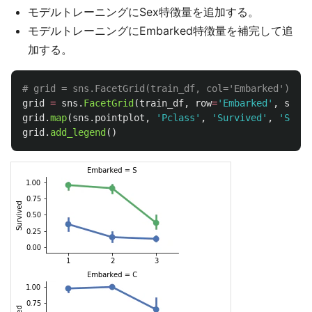
モデルトレーニングにSex特徴量を追加する。
モデルトレーニングにEmbarked特徴量を補完して追
加する。
grid
=
sns
.
FacetGrid
(
train_df
,
row
=
'
Embarked
'
,
size
=
grid
.
map
(
sns
.
pointplot
,
'
Pclass
'
,
'
Survived
'
,
'
Sex
'
,
grid
.
add_legend
()