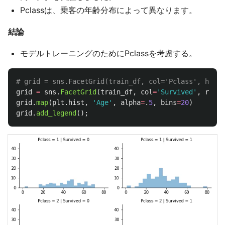
Pclassは、乗客の年齢分布によって異なります。
結論
モデルトレーニングのためにPclassを考慮する。
grid
=
sns
.
FacetGrid
(
train_df
,
col
=
'
Survived
'
,
row
=
'
grid
.
map
(
plt
.
hist
,
'
Age
'
,
alpha
=
.
5
,
bins
=
20
)
grid
.
add_legend
();