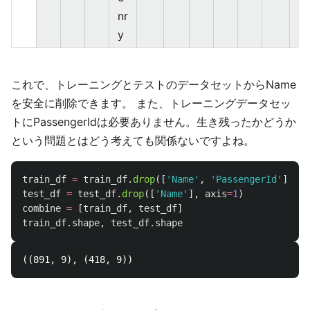
nr
y
これで、トレーニングとテストのデータセットからName
を安全に削除できます。 また、トレーニングデータセッ
トにPassengerIdは必要ありません。生き残ったかどうか
という問題とはどう考えても関係ないですよね。
train_df
=
train_df
.
drop
([
'
Name
'
,
'
PassengerId
'
],
ax
test_df
=
test_df
.
drop
([
'
Name
'
],
axis
=
1
)
combine
=
[
train_df
,
test_df
]
train_df
.
shape
,
test_df
.
shape