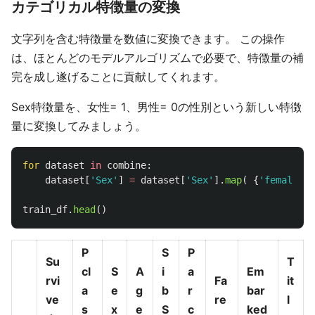
カテゴリカル特徴量の変換
文字列を含む特徴量を数値に変換できます。 この操作
は、ほとんどのモデルアルゴリズムで必要で、特徴量の補
完を成し遂げることに貢献してくれます。
Sex特徴量を、女性= 1、男性= 0の性別という新しい特徴
量に変換してみましょう。
for
dataset
in
combine
:
dataset
[
'
Sex
'
]
=
dataset
[
'
Sex
'
].
map
(
{
'
female
'
:
train_df
.
head
()
P
S
P
Su
T
cl
S
A
i
a
Em
rvi
Fa
it
a
e
g
b
r
bar
ve
re
l
s
x
e
S
c
ked