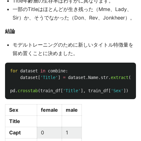
Title年齢層の生存率はわずかに異なります。
一部のTitleはほとんどが生き残った（Mme、Lady、
Sir）か、そうでなかった（Don、Rev、Jonkheer）。
結論
モデルトレーニングのために新しいタイトル特徴量を
留め置くことに決めました。
for
dataset
in
combine
:
dataset
[
'
Title
'
]
=
dataset
.
Name
.
str
.
extract
(
'
 ([
pd
.
crosstab
(
train_df
[
'
Title
'
],
train_df
[
'
Sex
'
])
Sex
female
male
Title
Capt
0
1