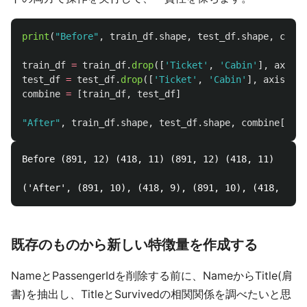
print
(
"
Before
"
,
train_df
.
shape
,
test_df
.
shape
,
combi
train_df
=
train_df
.
drop
([
'
Ticket
'
,
'
Cabin
'
],
axis
=
1
test_df
=
test_df
.
drop
([
'
Ticket
'
,
'
Cabin
'
],
axis
=
1
)
combine
=
[
train_df
,
test_df
]
"
After
"
,
train_df
.
shape
,
test_df
.
shape
,
combine
[
0
].
s
Before (891, 12) (418, 11) (891, 12) (418, 11)

既存のものから新しい特徴量を作成する
NameとPassengerIdを削除する前に、NameからTitle(肩
書)を抽出し、TitleとSurvivedの相関関係を調べたいと思