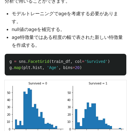
分析で用いることができます。
モデルトレーニングでageを考慮する必要がありま
す。
null値のageを補完する。
age特徴量ではある程度の幅で表された新しい特徴量
を作成する。
g
=
sns
.
FacetGrid
(
train_df
,
col
=
'
Survived
'
)
g
.
map
(
plt
.
hist
,
'
Age
'
,
bins
=
20
)