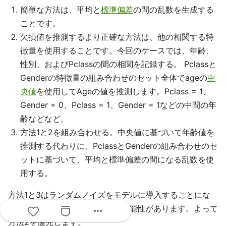
簡単な方法は、平均と
標準偏差
の間の乱数を生成する
ことです。
欠損値を推測するより正確な方法は、他の相関する特
徴量を使用することです。今回のケースでは、年齢、
性別、およびPclassの間の相関を記録する。 Pclassと
Genderの特徴量の組み合わせのセット全体でageの
中
央値
を使用してAgeの値を推測します。Pclass = 1、
Gender = 0、Pclass = 1、Gender = 1などの中間の年
齢などなど。
方法1と2を組み合わせる。中央値に基づいて年齢値を
推測する代わりに、PclassとGenderの組み合わせのセ
ットに基づいて、平均と標準偏差の間になる乱数を使
用する。
方法1と3はランダムノイズをモデルに導入することにな
り、複数回の実行結果が異なる可能性があります。よって
more_horiz
方法2を優先します。