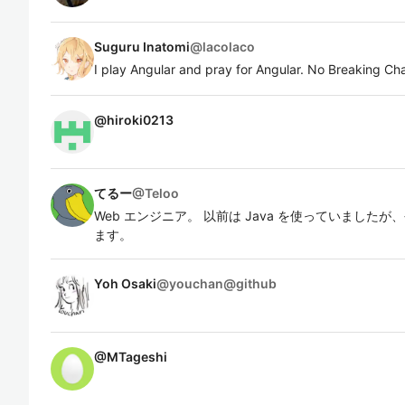
Suguru Inatomi
@
lacolaco
I play Angular and pray for Angular. No Breaking Ch
@
hiroki0213
てるー
@
Teloo
Web エンジニア。 以前は Java を使っていましたが、今は 
ます。
Yoh Osaki
@
youchan@github
@
MTageshi