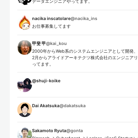
データエンジニアやってます。
nacika inscatolare
@
nacika_ins
お仕事募集してます
甲斐 甲
@
kai_kou
2000年からWeb系のシステムエンジニアとして開発
2月からアライドアーキテクツ株式会社のエンジニア
ってます。
@
shuji-koike
Dai Akatsuka
@
dakatsuka
Sakamoto Ryuta
@
gonta