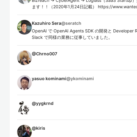
Bizreach -> CyberAgent -> Loglass（SaaS
ます！！（2020年1月24日記載） https://www.wantedly.
Kazuhiro Sera
@
seratch
OpenAI で OpenAI Agents SDK の開発と Develo
Slack で同様の業務に従事していました。
@
Chrno007
yasuo kominami
@
ykominami
@
yygkrnd
@
kiris