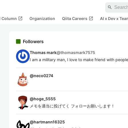
search
open_in_new
open_in_new
al Column
Organization
Qiita Careers
AI x Dev x Tea
Followers
Thomas mark
@
thomasmark7575
I am a military man, I love to make friend with peopl
@
neco0274
@
hoge_5555
メモを適当に投げてく フォローお願いします！
@
hartmann16325