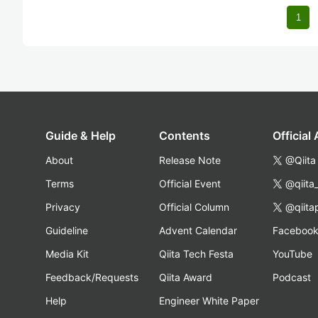
1
Guide & Help
Contents
Official
About
Release Note
@Qiita
Terms
Official Event
@qiita
Privacy
Official Column
@qiita
Guideline
Advent Calendar
Faceboo
Media Kit
Qiita Tech Festa
YouTube
Feedback/Requests
Qiita Award
Podcast
Help
Engineer White Paper