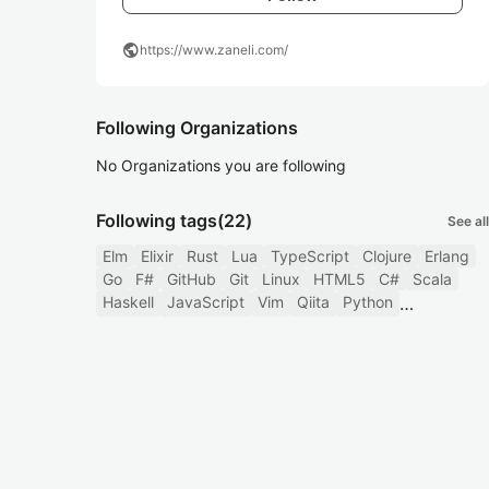
public
https://www.zaneli.com/
Following Organizations
No Organizations you are following
Following tags
(22)
See all
Elm
Elixir
Rust
Lua
TypeScript
Clojure
Erlang
Go
F#
GitHub
Git
Linux
HTML5
C#
Scala
Haskell
JavaScript
Vim
Qiita
Python