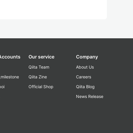
 Accounts
Our service
Company
Qiita Team
About Us
_milestone
Qiita Zine
Careers
poi
Official Shop
Qiita Blog
k
News Release