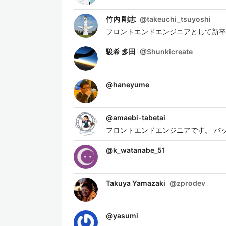
竹内 剛志
@
takeuchi_tsuyoshi
フロントエンドエンジニアとして新卒
駿希 多田
@
Shunkicreate
@
haneyume
@
amaebi-tabetai
フロントエンドエンジニアです。 バ
@
k_watanabe_51
Takuya Yamazaki
@
zprodev
@
yasumi