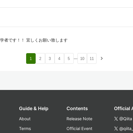
学者です！！ 宜しくお願い致します
…
navigate_next
1
2
3
4
5
10
11
Guide & Help
Contents
Official
About
Release Note
@Qiita
Terms
Official Event
@qiita