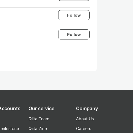
Follow
Follow
 Accounts
Our service
Company
Qiita Team
About Us
_milestone
Qiita Zine
Careers