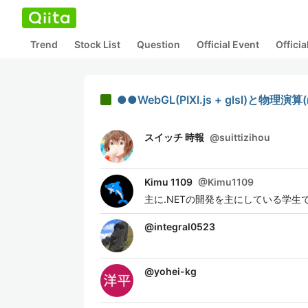
Trend
Stock List
Question
Official Event
Offici
●●WebGL(PIXI.js + glsl)と
スイッチ 時報
@
suittizihou
Kimu 1109
@
Kimu1109
主に.NETの開発を主にしている学
@
integral0523
@
yohei-kg