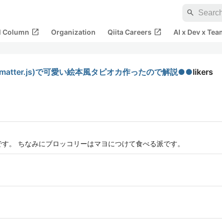
search
open_in_new
open_in_new
al Column
Organization
Qiita Careers
AI x Dev x Tea
物理演算(matter.js)で可愛い絵本風タピオカ作ったので解説●●
likers
生です。 ちなみにブロッコリーはマヨにつけて食べる派です。