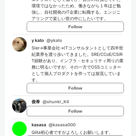
環境ではなかったため、働きながら１年ほど勉
強し、自社開発のIT企業に転職する。エンジニ
アリングで楽しい世の中にしたいです。
Follow
y kato
@
ykato
SIer→事業会社→ITコンサルタントとして四半世
紀業界を渡り歩いてきました。SRE/CCoE/CSIR
T経験があり、インフラ・セキュリティ周りの業
務に明るいですが、その一方でOSSコミッター
として個人プロダクトを作っては放流していま
す。
Follow
俊希
@
shunki_K4
Follow
kasasa
@
kasasa000
Qiita初心者ですがよろしくお願いします。