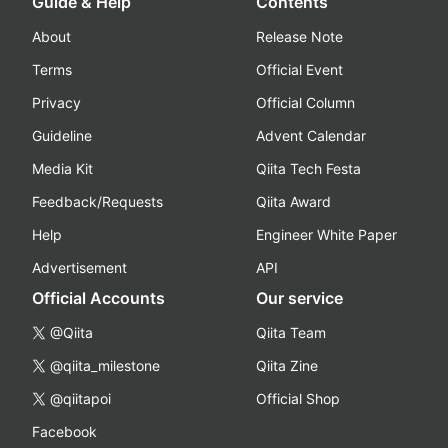
Guide & Help
Contents
About
Release Note
Terms
Official Event
Privacy
Official Column
Guideline
Advent Calendar
Media Kit
Qiita Tech Festa
Feedback/Requests
Qiita Award
Help
Engineer White Paper
Advertisement
API
Official Accounts
Our service
@Qiita
Qiita Team
@qiita_milestone
Qiita Zine
@qiitapoi
Official Shop
Facebook