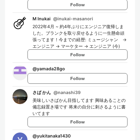
Follow
M Inukai
@
inukai-masanori
2022年4月 ~ 約4年ぶりにエンジニア復帰しま
した。ブランクを取り戻せるように一生懸命頑
張ってます！今までの経歴: ミュージシャン →
エンジニア → マーケター → エンジニア (今)
Follow
@
yamada28go
Follow
さば かん
@
nanashi39
美味しいさばかん目指してます 興味あることの
備忘録置き場です 将来の自分に刺さるように書
いてます
Follow
@
yukitanaka1430