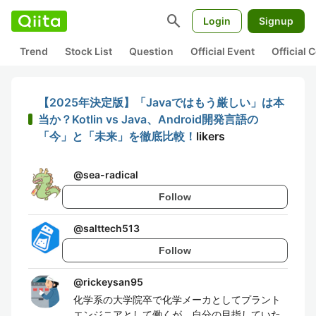
search
Login
Signup
Trend
Stock List
Question
Official Event
Official
【2025年決定版】「Javaではもう厳しい」は本
当か？Kotlin vs Java、Android開発言語の
「今」と「未来」を徹底比較！
likers
@
sea-radical
Follow
@
salttech513
Follow
@
rickeysan95
化学系の大学院卒で化学メーカとしてプラント
エンジニアとして働くが、自分の目指していた