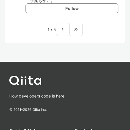
手柔らかに。
Follow
navigate_next
keyboard_double_arrow_right
1
/
5
How developers code is here.
© 2011-
2026
Qiita Inc.