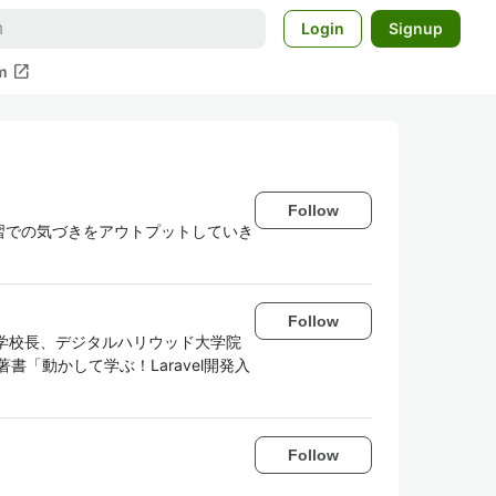
Login
Signup
open_in_new
m
Follow
習での気づきをアウトプットしていき
Follow
ミー学校長、デジタルハリウッド大学院
025]、著書「動かして学ぶ！Laravel開発入
Follow