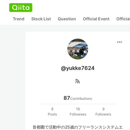
Trend
Stock List
Question
Official Event
Offici
more_horiz
@yukke7624
rss_feed
87
Contributions
8
16
9
Posts
Followees
Followers
首都圏で活動中の25歳のフリーランスシステムエ