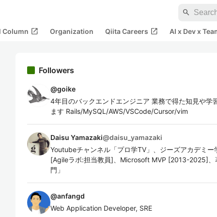
search
open_in_new
open_in_new
al Column
Organization
Qiita Careers
AI x Dev x Tea
Followers
@
goike
4年目のバックエンドエンジニア 業務で得た知見や学
ます Rails/MySQL/AWS/VSCode/Cursor/vim
Daisu Yamazaki
@
daisu_yamazaki
Youtubeチャンネル「プロ学TV」、ジーズアカデ
[Agileラボ:担当教員]、Microsoft MVP [2013-2
門」
@
anfangd
Web Application Developer, SRE