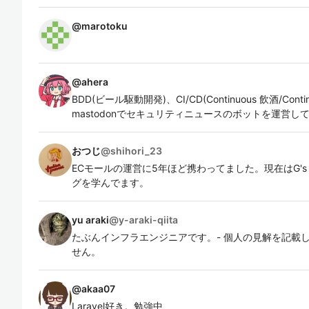
@
marotoku
@
ahera
BDD(ビール駆動開発)、CI/CD(Continuous 飲酒/Cont
mastodonでセキュリティニュースのボットを運営しています
おつじ
@
shihori_23
ECモールの運営に5年ほど携わってました。現在はG's A
グを学んでます。
yu araki
@
y-araki-qiita
たぶんインフラエンジニアです。- 個人の見解を記載
せん。
@
akaa07
Laravel好き。勉強中