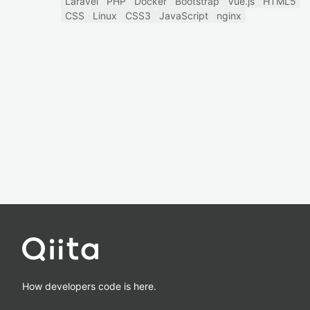
Laravel
PHP
Docker
Bootstrap
Vue.js
HTML5
CSS
Linux
CSS3
JavaScript
nginx
How developers code is here.