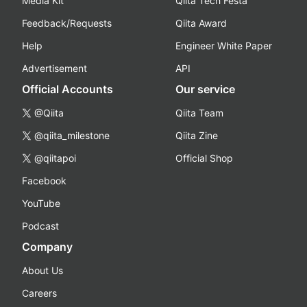
Media Kit
Qiita Tech Festa
Feedback/Requests
Qiita Award
Help
Engineer White Paper
Advertisement
API
Official Accounts
Our service
@Qiita
Qiita Team
@qiita_milestone
Qiita Zine
@qiitapoi
Official Shop
Facebook
YouTube
Podcast
Company
About Us
Careers