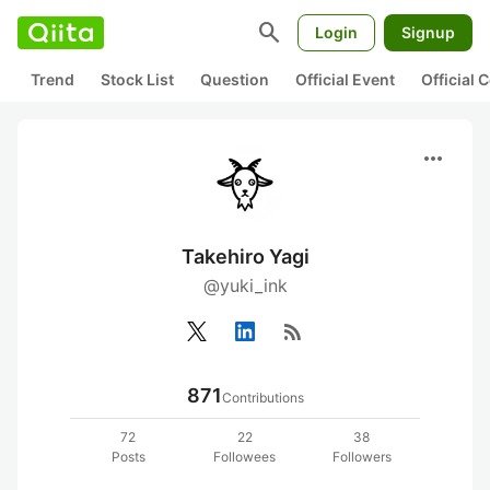
search
Login
Signup
Trend
Stock List
Question
Official Event
Official
more_horiz
Takehiro Yagi
@yuki_ink
rss_feed
871
Contributions
72
22
38
Posts
Followees
Followers