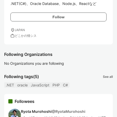
.NET(C#)、Oracle Database、Node.js、Reactなど
Follow
location_on
JAPAN
work
どこかの情シス
Following Organizations
No Organizations you are following
Following tags
(5)
See all
.NET
oracle
JavaScript
PHP
C#
Followees
Ryota Murohoshi
@
RyotaMurohoshi