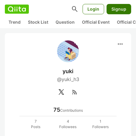
search
Login
Signup
Trend
Stock List
Question
Official Event
Official
more_horiz
yuki
@yuki_h3
rss_feed
75
Contributions
7
4
1
Posts
Followees
Followers