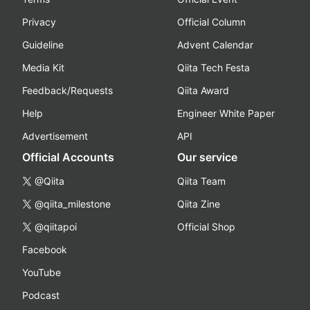
Privacy
Official Column
Guideline
Advent Calendar
Media Kit
Qiita Tech Festa
Feedback/Requests
Qiita Award
Help
Engineer White Paper
Advertisement
API
Official Accounts
Our service
@Qiita
Qiita Team
@qiita_milestone
Qiita Zine
@qiitapoi
Official Shop
Facebook
YouTube
Podcast