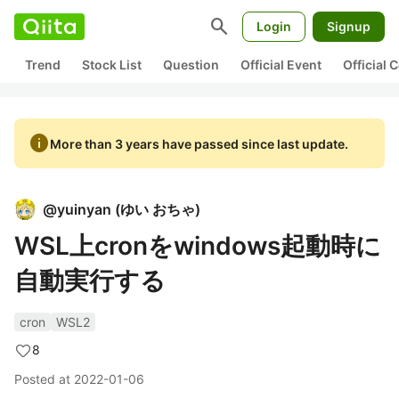
search
Login
Signup
Trend
Stock List
Question
Official Event
Official
info
More than 3 years have passed since last update.
@
yuinyan
(
ゆい おちゃ
)
WSL上cronをwindows起動時に
自動実行する
cron
WSL2
8
Posted at
2022-01-06