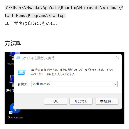
C:\Users\Nyanko\AppData\Roaming\Microsoft\Windows\S
tart Menu\Programs\Startup
ユーザ名は自分のものに。
方法B.