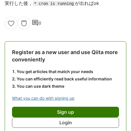
実行した後，
が出ればok
* cron is running
comment
0
Register as a new user and use Qiita more
conveniently
You get articles that match your needs
You can efficiently read back useful information
You can use dark theme
What you can do with signing up
Sign up
Login